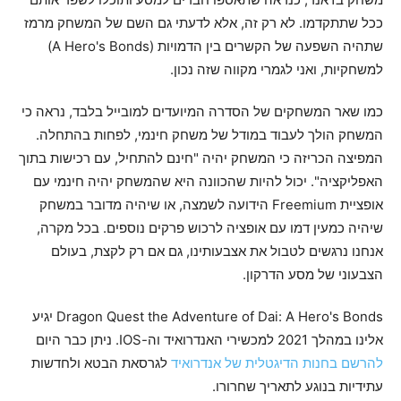
ככל שתתקדמו. לא רק זה, אלא לדעתי גם השם של המשחק מרמז
שתהיה השפעה של הקשרים בין הדמויות (A Hero's Bonds)
למשחקיות, ואני לגמרי מקווה שזה נכון.
כמו שאר המשחקים של הסדרה המיועדים למובייל בלבד, נראה כי
המשחק הולך לעבוד במודל של משחק חינמי, לפחות בהתחלה.
המפיצה הכריזה כי המשחק יהיה "חינם להתחיל, עם רכישות בתוך
האפליקציה". יכול להיות שהכוונה היא שהמשחק יהיה חינמי עם
אופציית Freemium הידועה לשמצה, או שיהיה מדובר במשחק
שיהיה כמעין דמו עם אופציה לרכוש פרקים נוספים. בכל מקרה,
אנחנו נרגשים לטבול את אצבעותינו, גם אם רק לקצת, בעולם
הצבעוני של מסע הדרקון.
Dragon Quest the Adventure of Dai: A Hero's Bonds יגיע
אלינו במהלך 2021 למכשירי האנדרואיד וה-IOS. ניתן כבר היום
להרשם בחנות הדיגטלית של אנדרואיד
לגרסאת הבטא ולחדשות
עתידיות בנוגע לתאריך שחרורו.