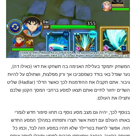
המשחק יתמקד בעלילת האנימה בה תשחקו את דאי (כאילו דה),
נער שגדל באי בודד כשמסביבו אך ורק מפלצות, ושחולם על להיות
גיבור. אתם תקבלו את ההזדמנות לכך כאשר הדלר (Hadlar) שליט
השדים יחזור לחיים ואתם תצאו למסע ברחבי המסך הקטן שלכם
ותצילו את העולם.
בנוסף לכך, יהיה גם מצב מסע נוסף בו תחוו סיפור חדש לגמרי
באותו העולם עם דמות אשר תצרו ותפתחו במהלך המסע החדש
הזה. אפשר לראות בטריילר שלא תהיו במסע הזה לבד, וכמו כל
משחק בז'אנר, כנראה שתאספו חברים למסע ותוכלו לשפר אותם