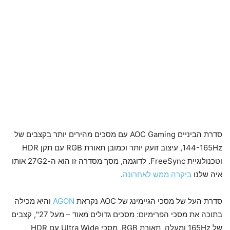
סדרת הביניים AOC Gaming עם מסכים מהירים יותר בקצבים של
144-165Hz, עיצוב זועק יותר וכמובן תאורת RGB עם תקן HDR
וטכנולוגיית FreeSync. לדוגמה, מסך מסדרה זו הוא ה-27G2 אותו
איה שלנו
ביקרה ממש לאחרונה
.
סדרת העל של מסכי הגיימינג של AOC נקראת
AGON
והיא מכילה
בתוכה את מסכי הפרימיום: מסכים גדולים מאוד – מעל 27", קצבים
של 165Hz ומעלה, תאורת RGB, מסכי Ultra Wide עם HDR