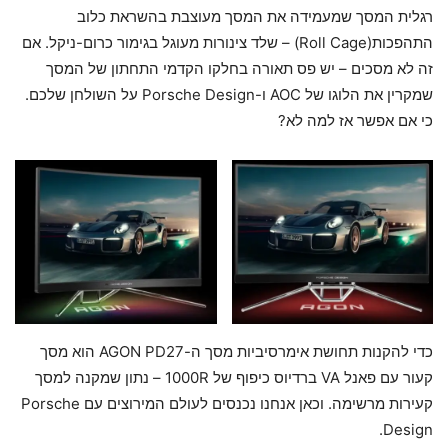
רגלית המסך שמעמידה את המסך מעוצבת בהשראת כלוב
התהפכות(Roll Cage) – שלד צינורות מעוגל בגימור כרום-ניקל. אם
זה לא מסכים – יש פס תאורה בחלקו הקדמי התחתון של המסך
שמקרין את הלוגו של AOC ו-Porsche Design על השולחן שלכם.
כי אם אפשר אז למה לא?
כדי להקנות תחושת אימרסיביות מסך ה-AGON PD27 הוא מסך
קעור עם פאנל VA ברדיוס כיפוף של 1000R – נתון שמקנה למסך
קעירות מרשימה. וכאן אנחנו נכנסים לעולם המירוצים עם Porsche
Design.