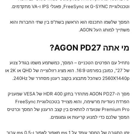
וטכנולוגיית G-SYNC או FreeSync, פאנלי IPS ו-VA מתקדמים.
המסך שלשמו התכנסו הוא הראשון בשת"פ בין שתי החברות והוא
משתייך למותג העל AGON.
מי אתה AGON PD27?
נתחיל עם הפרטים הטכניים – המסך, כמשתמע משמו בגודל צנוע
של 27", כמובן בפורמט 16:9. הוא מציג רזולוצייה של QHD או 2K או
2560X1440p כשהכל מתבצע בקצב רענון מסחרר של 240Hz.
מסך ה-AGON PD27 מתהדר בתקן HDR 400 של VESA שמעניק
הפרדת ניגודיות מרשימה, והוא מצוייד בטכנולווגיית FreeSync
Premium Pro שנועדה להתאים בין קצב הרענון של המסך וכרטיס
המסך שלכם כדי למנוע קריעות או גמגומים.
זמן התגובה של המסך עומד על 1 ms מאפור לאפור ו-0.5 ms עבור