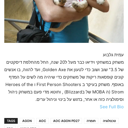
עמית גלבוע
משחק במשחקי וידיאו כבר מעל ל20 שנה, החל מהחלפת דיסקטים
של 3.5" שוב ושוב כדי לטעון את Golden Axe, ועד להווה, בו אנשים
קונים קופסאות ריקות של משחקים כדי שיהיה מה לשים על המדף
באוסף. משחק בעיקר ב First Person Shooters ו Heroes of the
Strom (ה MOBA של בBlizzard) , וחוטא מדי פעם במשחק ניהול
וסימולציה כזה או אחר, בדגש על בינוי וניהול ערים.
See Full Bio
טכנולוגיה
חומרה
AOC AGON PD27
AOC
AGON
TAGS