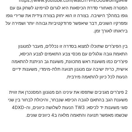
https://www.youtube.com/watch?v=EOUuwGmg94w
המטרה מאחורי סדרת הכיסאות היא לגרום לגיימינג לשחק גם עם
גופו במהלך הישיבה. בצורה זו הוא יחזק בצורה צידית את שרירי גופו
ומפרקיו השונים, דבר שיאפשר פרודקטיביות גבוהה יותר ושמירה על
ביראותו לאורך זמן.
בין הפיצ'רים שתוכלו למצוא בסדרה זו נכללים, מעבר למנגנון
התאמת גובה וגלגלים עם מכסי צבע התואמים לצבע הכיסא,
פיצ'רים כמו משענת ראש מתכוונת, משענת גב הניתנת להתאמה
אישית, כרית ישיבה עם מנגנון תנועה תלת-מימדי, משענות ידיים
הנעות לכל כיוון להתאמה מירבית.
2 פיצ'רים מגניבים שתפסו את עינינו הם מנגנוןן המסנכרן את זווית
משענת הגב בהתאם לגובה הכיסא שנבחר, והיכולת לבחור בין שני
סוגי משענות יד לכיסא: TW3 הנעות לשלושה כיוונים, וה-4DXD
שכשמו מאפשר תנועה והתאמה מלאה ב4 כיוונים שונים.