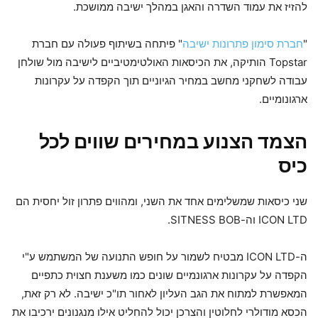
להזיז את עמוד השדרה והאגן במהלך ישיבה ממושכת.
"
חברת סימון פתרונות ישיבה
" פיתחה בשיתוף פעולה עם חברת
Topstar הותיקה, את הכיסאות האולטימטיביים לישיבה מול שולחן
עבודה לשחקני מחשב במחיר הגיוניים תוך הקפדה על עקרונות
ארגונומיים.
הצמד הצנוע במחירים שווים לכל
כיס
שני כיסאות שמשלימים אחד את השני, ומהווים פתרון זול יחסית הם
ICON LTD וה-SITNESS BOB.
ה-ICON LTD מבטיח לשמור על חופש התנועה של המשתמש ע"י
הקפדה על עקרונות ארגונמיים שונים כמו משענת חצוית כתפיים
המאפשרת למתוח את הגב העליון לאחור תו"כ ישיבה. לא רק זאת,
הכסא מודולרי לחלוטין והצרכן יכול להחליט אילו מנגנונים ירכיבו את