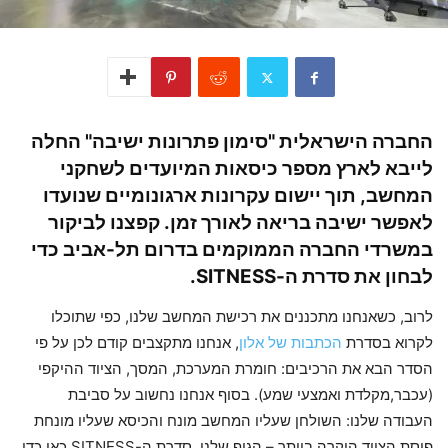
החברה הישראלית "סימון פתרונות ישיבה" החלה
לייבא לארץ מספר כיסאות המיועדים לשחקני
המחשב, תוך יישום עקרונות ארגונומיים שנועדו
לאפשר ישיבה בריאה לאורך זמן. קפצנו לביקור
במשרדי החברה הממוקמים בדרום תל-אביב
כדי
לבחון את סדרת ה-SITNESS.
לרוב, כשאנחנו מתכננים את רכישת המחשב שלנו, כפי שתוכלו
לקרוא בסדרת
הכתבות של אלון
, אנחנו מתקצבים קודם לכן על פי
הסדר הבא את הרכיבים: חומרת המערכת, המסך, הציוד ההיקפי
(עכבר,מקלדת ואמצעי שמע). בסוף אנחנו נחשוב על סביבת
העבודה שלנו: השולחן שעליו המחשב מונח והכיסא שעליו מונחת
פיסת הציוד היקרה ביותר – הגוף שלנו. סדרת ה-SITNESS כאן כדי