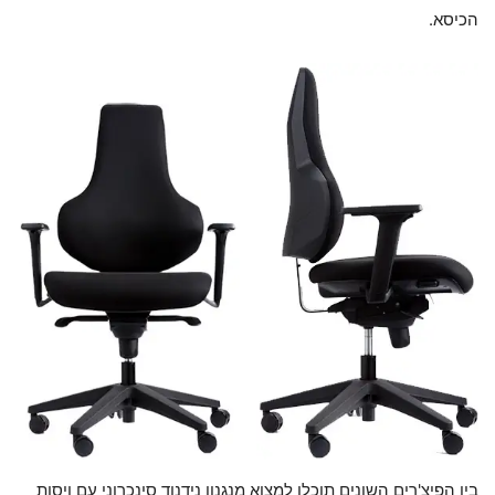
הכיסא.
בין הפיצ'רים השונים תוכלו למצוא מנגנון נידנוד סינכרוני עם ויסות