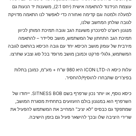
עוצמת הנידנוד להתאמה אישית (יחס 2:1), משענות יד הנעות גם
למעלה ולמטה וגם קדימה ואחורה כדי לאפשר לנו התאמה מדויקת
לגובה שולחן המחשב שלנו,
מנגנון ראצ'ט לסינכרון משענת הגב וגובה תמיכת המותן לכיוון
תמיכת הגב התחתון של המשתמש, מושב סליידר – להתאמה
מירבית של עומק מושב הכיסא יחד עם גובה הכיסא בהתאם לגובה
המשתמש, גלגלי פרקט וכמובן מושב מרופד בכל סוג וצבע שתרצו.
עלות כיסא ה-ICON LTD היא 980 ש"ח + מע"מ, כמובן בתלות
בפיצ'רים שתבחרו להוסיף/להחסיר.
כיסא נוסף, או יותר נכון שרפרף בשם SITNESS BOB. ייחודו של
השרפרף הוא במנגנון בולם הזעזועים בתחתית מסגרת המושב,
שמתפקד גם כבסיס "לא יציב" המחייב את המשתמש להפעיל את
שרירי היציבה שלו ובכך להישאר פעיל גם בזמן הישיבה.