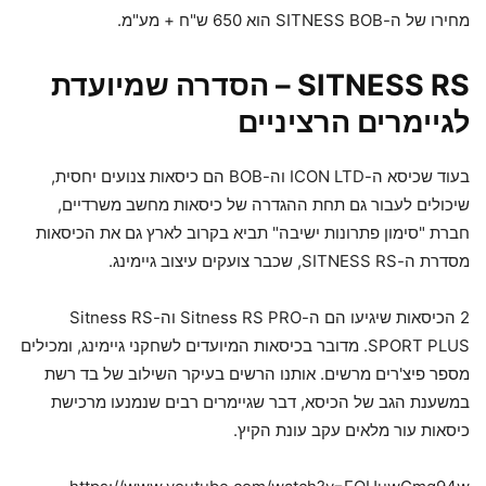
מחירו של ה-SITNESS BOB הוא 650 ש"ח + מע"מ.
SITNESS RS – הסדרה שמיועדת
לגיימרים הרציניים
בעוד שכיסא ה-ICON LTD וה-BOB הם כיסאות צנועים יחסית,
שיכולים לעבור גם תחת ההגדרה של כיסאות מחשב משרדיים,
חברת "סימון פתרונות ישיבה" תביא בקרוב לארץ גם את הכיסאות
מסדרת ה-SITNESS RS, שכבר צועקים עיצוב גיימינג.
2 הכיסאות שיגיעו הם ה-Sitness RS PRO וה-Sitness RS
SPORT PLUS. מדובר בכיסאות המיועדים לשחקני גיימינג, ומכילים
מספר פיצ'רים מרשים. אותנו הרשים בעיקר השילוב של בד רשת
במשענת הגב של הכיסא, דבר שגיימרים רבים שנמנעו מרכישת
כיסאות עור מלאים עקב עונת הקיץ.