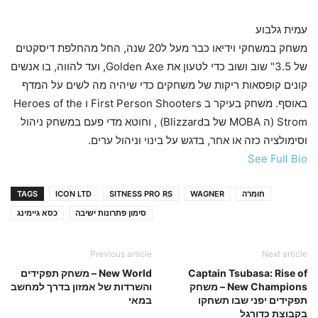
עמית גלבוע
משחק במשחקי וידיאו כבר מעל ל20 שנה, החל מהחלפת דיסקטים
של 3.5" שוב ושוב כדי לטעון את Golden Axe, ועד להווה, בו אנשים
קונים קופסאות ריקות של משחקים כדי שיהיה מה לשים על המדף
באוסף. משחק בעיקר ב First Person Shooters ו Heroes of the
Strom (ה MOBA של בBlizzard) , וחוטא מדי פעם במשחק ניהול
וסימולציה כזה או אחר, בדגש על בינוי וניהול ערים.
See Full Bio
חומרה
WAGNER
SITNESS PRO RS
ICON LTD
TAGS
סימון פתרונות ישיבה
כסא גיימינג
Previous article
Next article
Captain Tsubasa: Rise of
New World – משחק תפקידים
New Champions – משחק
והשרדות של אמזון בדרך למחשב
תפקידים יפני שבו תשחקו
במאי
בקבוצת כדורגל