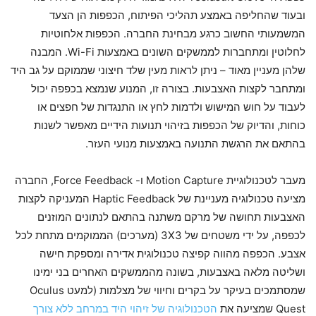
ובעוד שהחליפה באמצע תהליכי הפיתוח, הכפפות הן הצעד
המשמעותי החשוב כרגע מבחינת החברה. הכפפות אלחוטיות
לחלוטין ומתחברות לממשקים השונים באמצעות Wi-Fi. המבנה
שלהן מעניין מאוד – ניתן לראות מעין שלד חיצוני שממוקם על גב היד
ומתחבר לקצות האצבעות. בצורה זו, המנוע שנמצא בכפפה יכול
לעבוד על חוש המישוש ולדמות לחץ או התנגדות של חפצים או
כוחות, והדיוק של הכפפות בזיהוי תנועות הידיים מאפשר לשנות
בהתאם את הרגשת התנועה באמצעות מנועי העזר.
מעבר לטכנולוגיית Motion Capture ו- Force Feedback, החברה
מציעה טכנולוגיה מעניינת של Haptic Feedback המעניקה לקצות
האצבעות תחושה של מרקם משתנה בהתאם לנתונים המוזנים
לכפפה, על ידי משטחים של 3X3 (מערכים) הממוקמים מתחת לכל
אצבע. הכפפה מהווה קפיצה טכנולוגית אדירה ומספקת חישה
ושליטה מלאה באצבעות, בשונה מהממשקים האחרים בני ימינו
שמסתמכים בעיקר על בקרים וחיווי של מצלמות (למעט Oculus
Quest שמציעה את
הטכנולוגיה של זיהוי היד במרחב ללא צורך