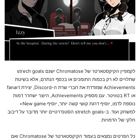
לקמפיין הקיקסטארטר של Chromatose ישנם strech goals
שתלויים לא רק בכמות התומכים או בכסף הנתרם, אלא בשיטת
Achievements שמודדת את חברי שרת ה-Discord, יצירת fanart
או RT בטוויטר. עם מספיק Achievements, היוצר ישחרר דמות
נוספת לדמו, יוסיף דרגת קושי קשה יותר, יוסיף New game+
למשחק ועוד. ב-stretch goals הסטנדרטיים יותר מדובר על דיבוב
חלקי של הדמויות.
כל הפרטים נמצאים בעמוד הקיקסטארטר של Chromatose ואם