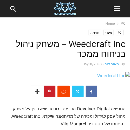
Home
PC
PC
אינדי
חדשות
Weedcraft Inc – משחק ניהול
בניחוח ממכר
By
מאור צור
-
05/10/2018
המפיצה Devolver Digital הכריזה בסרטון יוצא דופן על משחק
ניהול עסק לגידול ומכירה של מריחואנה שיקרא Weedcraft Inc,
בפיתוחו של הסטודיו Vile Monarch.