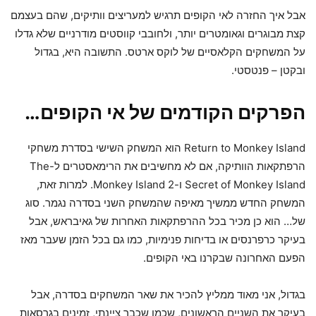
אבל איך החזרה לאי הקופים תרגיש למעריצים וותיקים, שהם בעצמם
קצת מבוגרים וגאומטרים יותר, ולחובבי קווסטים מודרניים שלא גדלו
על המשחקים הקלאסיים של לוקס ארטס. התשובה היא, בגדול
ובקטן – פנטסטי.
הפרקים הקודמים של אי הקופים…
Return to Monkey Island הוא המשחק השישי בסדרת משחקי
הרפתקאות הוותיקה, אם לא מחשיבים את הרימאסטרים ל-The
Secret of Monkey Island ו-Monkey Island 2. למרות זאת,
המשחק החדש ממשיך מאיפה שהמשחק השני בסדרה נגמר. סוג
של… הוא כן מכיר בכל ההרפתקאות האחרות של גאיבראש, אבל
בעיקר כרפרנסים או בדיחות פנימיות, כמו גם בכל הזמן שעבר מאז
הפעם האחרונה שבקרנו באי הקופים.
בגדול, אני מאוד ממליץ להכיר את שאר המשחקים בסדרה, אבל
בעיקר את השניים הראשונים, שכמו שכבר ציינתי, זמינים בגרסאות