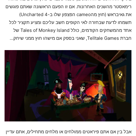
רימאסטר מהשנים האחרונות. אם זו הפעם הראשונה שאתם פוגשים
את גאיבראש (חוץ מהcameo הפצפון שלו ב-Uncharted 4)
תשמחו לדעת שבחזרה לאי הקופים חשב עליכם ומציע תקציר לכל
אחד מהמשחקים הקודמים, כולל Tales of Monkey Island של
חברת Telltale Games, שאני בספק אם מישהו חוץ ממני שיחק…
אבל בין אם אתם פיראטים ממולחים או מלחים מתחילים, אתם עדיין