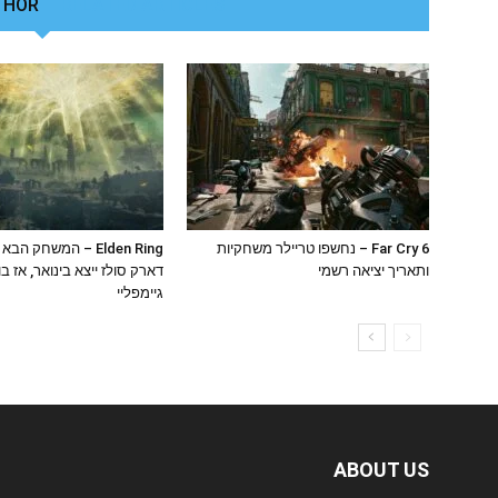
THOR
RELATED ARTICLES
Far Cry 6 – נחשפו טריילר משחקיות
Elden Ring – המשחק הב
ותאריך יציאה רשמי
דארק סולז ייצא בינואר, אז ב
גיימפליי
ABOUT US