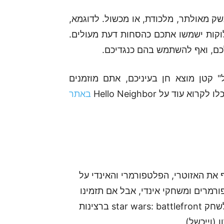
 מאולתר, מלכודת, או מכשול. לדוגמא,
לוקות ישמשו אתכם כהסחות דעת מעולים.
כם, ואף להשתמש בהם כנגדיכם.
 קטן מוצא חן בעיניכם, אתם מוזמנים
 עוד על Hello Neighbor
באתר
את האזוטרי, הפלטפורמרי והאינדי על
 מעדיף פלאטפורמרים ומשחקי אינדי, אבל אם תזמינו
אותו לנסות דבר חדש, הוא ישמח! בין אם הוא ינסה לשחק star wars: battlefront ברצינות
 (וייכשל)