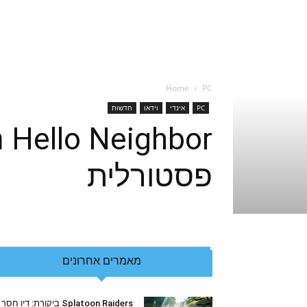
Home
PC
PC
אינדי
וידאו
חדשות
or
פסטורלית
מאמרים אחרונים
Splatoon Raiders ביקורת: דיו חסר