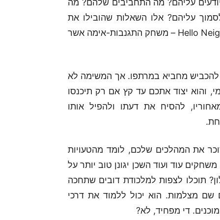
ודעים עליהם? מה התחביבים שלהם? מה
סמוך עליהם? אלו השאלות שהובילו את
המפתחים מחברת Dynamic Pixels ליצור את Hello Neighbor – משחק התגנבות-אימה אשר
להכביש מחביא במרתפו. אך המשימה לא
, והוא יצוד אתכם עד קץ אם רק תיכנסו
חוריו, להסיח את דעתו ולהפיל אותו
חת.
על AI מתקדמת, והוא זוכר את המהלכים שלכם, לומד מהטעויות
חקים עוד ועוד השכן יגונן טוב יותר על
ון? תוכלו לצפות למלכודת דובים שתחכה
שם מצלמות. הוא יכול ללמוד את דרכי
וכנים. די מפחיד, לא?