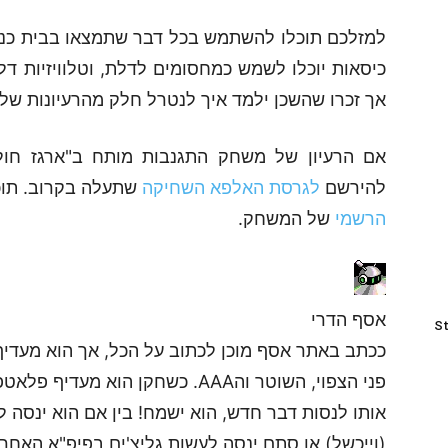
למזלכם תוכלו להשתמש בכל דבר שתמצאו בבית כנשק
כיסאות יוכלו לשמש כמחסומים לדלת, וטלוויזיות ד
אך זכרו שהשכן ילמד איך לנטרל חלק מהרעיונות של
אם הרעיון של משחק התגנבות מותח ב"ארגז חול"
להירשם
לגרסת האלפא השחיקה
שתעלה בקרוב. תוכלו לקרוא
הרשמי
של המשחק.
אסף הדרי
St
ככתב באתר אסף מוכן לכתוב על הכל, אך הוא מעדיף 
פני הצפוי, השוטר והAAA. כשחקן הוא
(וייכשל) או סתם ינסה לעשות גליצ'ים בפיפ"א האחרון