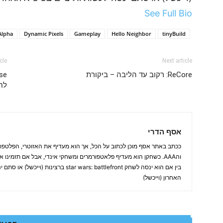
See Full Bio
Alpha
Dynamic Pixels
Gameplay
Hello Neighbor
tinyBuild
cle
Next article
ReCore: רקוב עד הליבה – ביקורת
לח
אסף הדרי
ככתב באתר אסף מוכן לכתוב על הכל, אך הוא מעדיף את האזוטרי, הפלטפורמ
והAAA. כשחקן הוא מעדיף פלאטפורמרים ומשחקי אינדי, אבל אם תזמינו 
בין אם הוא ינסה לשחק star wars: battlefront ברצ
האחרון (וייכשל)