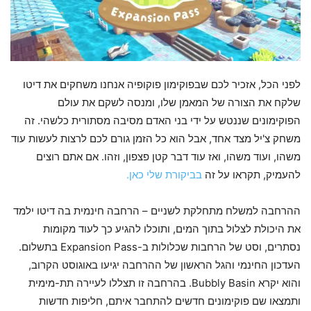
לפני הכל, אזכיר לכם שבפוקימון פוקופיה אנחנו משחקים את דיטו
שלקח את הצורה של המאמן שלו, ומנסה לשקם את עולם
הפוקימונים שננטש על ידי בני האדם מסיבה מסתורית כלשהי. זה
משחק צ'יל מצד אחד, אבל הוא כל הזמן גורם לכם לרצות לעשות עוד
משהו, ועוד משהו, ואז עוד דבר קטן פצפון, וזהו. אם אתם רוצים
להעמיק, תקראו על זה
בביקורת שלי כאן.
ההרחבה למשלח מתחלקת לשניים – הרחבה חינמית בה דיטו ילמד
את היכולת לצלול בתוך המים, ותוכלו להגיע כך לעוד מקומות
נסתרים, וסט של הרחבות שכלולות ב-Expansion Pass בתשלום.
העדכון החינמי והגל הראשון של ההרחבה יגיעו באוגוסט הקרוב,
והוא יקרא Bubbly Basin. בהרחבה זו תצללו לעיירה תת-מימית
ותמצאו שם פוקימונים חדשים להתחבר איתם, חליפות חדשות