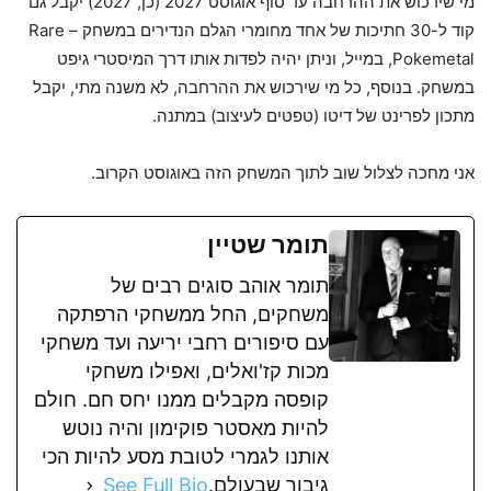
מי שירכוש את ההרחבה עד סוף אוגוסט 2027 (כן, 2027) יקבל גם
קוד ל-30 חתיכות של אחד מחומרי הגלם הנדירים במשחק – Rare
Pokemetal, במייל, וניתן יהיה לפדות אותו דרך המיסטרי גיפט
במשחק. בנוסף, כל מי שירכוש את ההרחבה, לא משנה מתי, יקבל
מתכון לפרינט של דיטו (טפטים לעיצוב) במתנה.
אני מחכה לצלול שוב לתוך המשחק הזה באוגוסט הקרוב.
תומר שטיין
תומר אוהב סוגים רבים של
משחקים, החל ממשחקי הרפתקה
עם סיפורים רחבי יריעה ועד משחקי
מכות קז'ואלים, ואפילו משחקי
קופסה מקבלים ממנו יחס חם. חולם
להיות מאסטר פוקימון והיה נוטש
אותנו לגמרי לטובת מסע להיות הכי
גיבור שבעולם.
See Full Bio