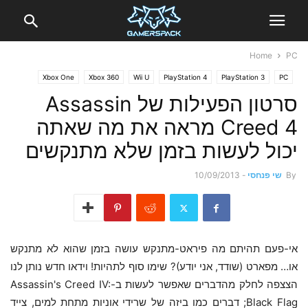
Home
PC
Xbox One
Xbox 360
Wii U
PlayStation 4
PlayStation 3
PC
וידאו
חדשות
סרטון הפעילות של Assassin
Creed 4 מראה את מה שאתה
יכול לעשות בזמן שלא מתנקשים
By
שי פנחסי
-
10/09/2013
אי-פעם תהיתם מה פיראט-מתנקש עושה בזמן שהוא לא מתנקש
או… מפארט (שודד, אני יודע)? שימו סוף לתהיות! וידאו חדש נותן לנו
הצצפה לחלק מהדברים שאפשר לעשות ב-Assassin's Creed IV:
Black Flag; דברים כמו ביזה של שרידי אוניות מתחת למים, צייד