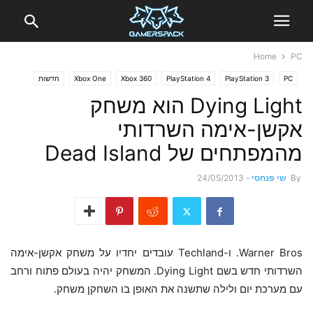
Home
PC
PC
PlayStation 3
PlayStation 4
Xbox 360
Xbox One
חדשות
Dying Light הוא משחק
אקשן-אימה השרדותי
מהמפתחים של Dead Island
By
שי פנחסי
-
24/05/2013
Warner Bros. ו-Techland עובדים יחדיו על משחק אקשן-אימה
השרדותי חדש בשם Dying Light. המשחק יהיה בעולם פתוח ורחב
עם מערכת יום ולילה שתשנה את האופן בו השחקן משחק.