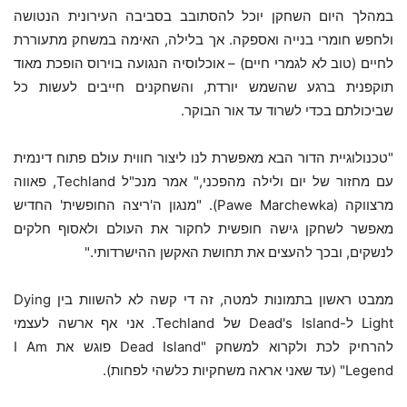
במהלך היום השחקן יוכל להסתובב בסביבה העירונית הנטושה
ולחפש חומרי בנייה ואספקה. אך בלילה, האימה במשחק מתעוררת
לחיים (טוב לא לגמרי חיים) – אוכלוסיה הנגועה בוירוס הופכת מאוד
תוקפנית ברגע שהשמש יורדת, והשחקנים חייבים לעשות כל
שביכולתם בכדי לשרוד עד אור הבוקר.
"טכנולוגיית הדור הבא מאפשרת לנו ליצור חווית עולם פתוח דינמית
עם מחזור של יום ולילה מהפכני," אמר מנכ"ל Techland, פאווה
מרצווקה (Pawe Marchewka). "מנגון ה'ריצה החופשית' החדיש
מאפשר לשחקן גישה חופשית לחקור את העולם ולאסוף חלקים
לנשקים, ובכך להעצים את תחושת האקשן ההישרדותי."
ממבט ראשון בתמונות למטה, זה די קשה לא להשוות בין Dying
Light ל-Dead's Island של Techland. אני אף ארשה לעצמי
להרחיק לכת ולקרוא למשחק "Dead Island פוגש את I Am
Legend" (עד שאני אראה משחקיות כלשהי לפחות).