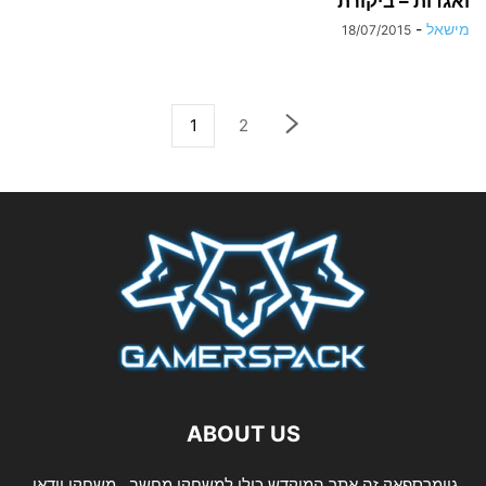
ואגדות – ביקורת
מישאל
-
18/07/2015
1
2
ABOUT US
גיימרספאק זה אתר המוקדש כולו למשחקי מחשב,, משחקי וידאו,