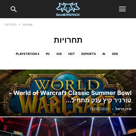
Home
תחרויות
תחרויות
PLAYSTATION 3
PC
IOS
HOT
ESPORTS
AI
3DS
SWITCH 2
SWITCH
PS VITA
PLAYSTATION 5
PLAYSTATION 4
WII U
XBOX 360
XBOX ONE
XBOX SERIES X
אינדי
אנדרואיד
ביקורות
ביקורות גאדג'טים
וידאו
חדשות
טכנולוגיה
טלוויזיה
כנסים ואירועים
מציאות מדומה
משחקים כחול לבן
סרטים
תחרויות
World of Warcraft Classic Summer Bowl –
טורניר קיץ ענק מתחיל...
איה הראל
-
12/06/2020