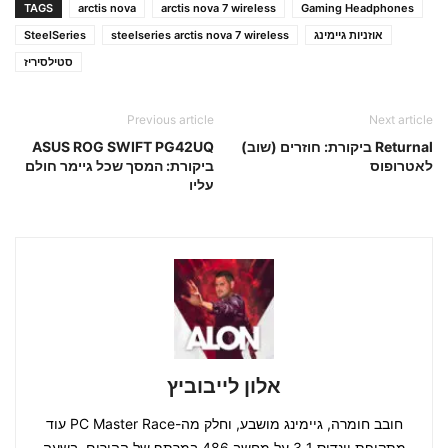
TAGS
arctis nova
arctis nova 7 wireless
Gaming Headphones
אוזניות גיימינג
steelseries arctis nova 7 wireless
SteelSeries
סטילסיריז
Previous article
Next article
Returnal ביקורת: חוזרים (שוב)
ASUS ROG SWIFT PG42UQ
לאטרופוס
ביקורת: המסך שכל גיימר חולם
עליו
אלון לייבוביץ
חובב חומרה, גיימינג מושבע, וחלק מה-PC Master Race עוד
מתקופת וינדוס 3.1 על מחשב 486 במרתף של ההורים, בשעה