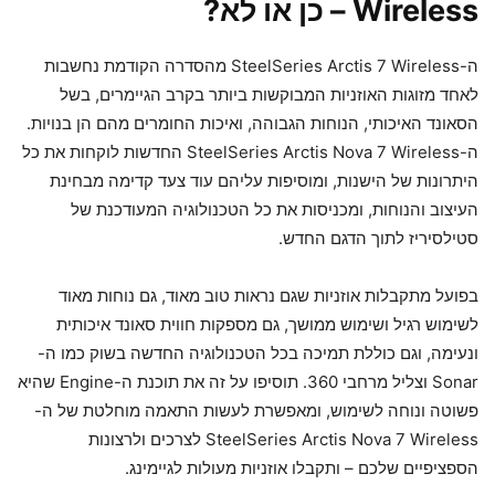
Wireless
– כן או לא?
ה-SteelSeries Arctis 7 Wireless מהסדרה הקודמת נחשבות
לאחד מזוגות האוזניות המבוקשות ביותר בקרב הגיימרים, בשל
הסאונד האיכותי, הנוחות הגבוהה, ואיכות החומרים מהם הן בנויות.
ה-SteelSeries Arctis Nova 7 Wireless החדשות לוקחות את כל
היתרונות של הישנות, ומוסיפות עליהם עוד צעד קדימה מבחינת
העיצוב והנוחות, ומכניסות את כל הטכנולוגיה המעודכנת של
סטילסיריז לתוך הדגם החדש.
בפועל מתקבלות אוזניות שגם נראות טוב מאוד, גם נוחות מאוד
לשימוש רגיל ושימוש ממושך, גם מספקות חווית סאונד איכותית
ונעימה, וגם כוללת תמיכה בכל הטכנולוגיה החדשה בשוק כמו ה-
Sonar וצליל מרחבי 360. תוסיפו על זה את תוכנת ה-Engine שהיא
פשוטה ונוחה לשימוש, ומאפשרת לעשות התאמה מוחלטת של ה-
SteelSeries Arctis Nova 7 Wireless לצרכים ולרצונות
הספציפיים שלכם – ותקבלו אוזניות מעולות לגיימינג.