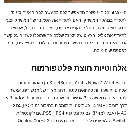
ה-ChatMix הוא פיצ'ר המאפשר לכם למעשה לבחור איזה סאונד
לתעדף במהלך המשחק. האם לתעדף את הסאונד של המשחק עצמו
– הפיצוצים, צעדים של שחקנים אחרים, רעשי סביבה וכו', או האם
לתעדף את צלילי הצ'אט של הצוות שלכם כך שתוכלו לשמור על קשר
גם כשאתם תוך כדי קרב רועש במיוחד ורווי קולות ירי ופיצוצים, מבלי
לפספס שום מילה.
אלחוטיות חוצת פלטפורמות
ה-SteelSeries Arctis Nova 7 Wireless הן כאמור אוזניות
אלחוטיות שבנויות להתאים למגוון רחב מאוד של מכשירים. אפשר
לחבר אותן למעשה ב-2 אפשרויות שונות – דרך חיבור Bluetooth או
דרך דונגל 2.4GHz, כשהאוזניות תומכות בחיבור גם ל-PC, גם ל-
MAC (אבל למה?!), גם לקונסולות PS4 ו-PS5, גם לקונסולות
Switch ופלאפונים למיניהם, וגם למערכות Oculus Quest 2.