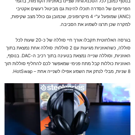
בנוסף כמובן לכל הטכנולוגיות שציינו באוזניות הקודמות, בדגמי
הפרימיום של הסדרה תוכלו להינות גם מביטול רעשים אקטיבי
(ANC) שמופעל ע"י 4 מיקרופונים, שכמובן גם כולל מצב שקיפות,
למקרה שכן תרצו לשמוע את הסביבה.
בגרסה האלחוטית תקבלו אורך חיי סוללה של כ-20 שעות לכל
סוללה, כשהאוזניות מגיעות עם 2 סוללות: סוללה אחת נמצאת בתוך
האוזניות, וסוללה שנייה נמצאת בטעינה בתוך רכיב ה-DAC. בנוסף,
האוזניות כוללות קבל מתח פנימי שמאפשר לכם להחליף סוללות תוך
8 שניות, מבלי לנתק את השמע אפילו לשנייה אחת – HotSwap.