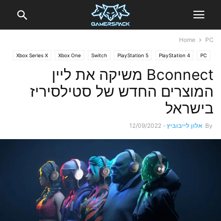
Home
PC
Xbox Series X
Xbox One
Switch
PlayStation 5
PlayStation 4
PC
חדשות
Bconnect משיקה את ליין
המוצרים החדש של סטילסיריז
בישראל
By
אלון לייבוביץ
-
12/09/2022