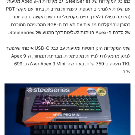
כמו כל המקלדות של SteelSeries, גם מקלדות ה-Apex 9 מגיעות
עם שלדת אלומיניום תעופתי לעמידות מירבית, ביחד עם מקשי PBT
(הזרקה כפולה) לאורך חיים מקסימלי ותחושת הקשה טובה יותר.
כמובן שהמקלדות מגיעות עם תאורת ה-RGB המרשימה המוכרת
של סדרת ה-Apex הניתנת לשליטה דרך המנוע של SteelSeries.
שתי המקלדות הינן חוטיות ומגיעות עם כבל USB-C איכותי שאפשר
לנתק מהמקלדת לניידות מקסימלית. מבחינת תמחור, ה-Apex 9
TKL תעלה כ-759 ש"ח, בעוד שה-Apex 9 Mini תעלה כ-699
ש"ח.