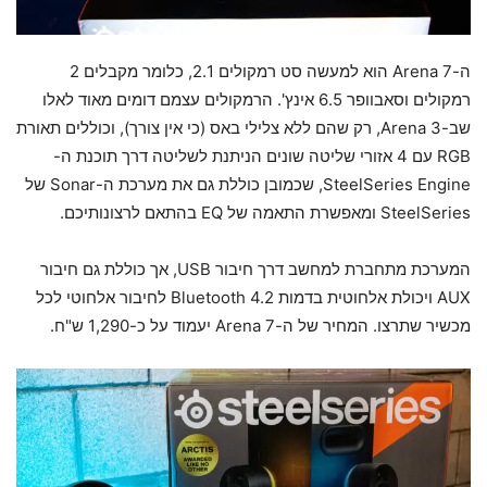
ה-Arena 7 הוא למעשה סט רמקולים 2.1, כלומר מקבלים 2
רמקולים וסאבוופר 6.5 אינץ'. הרמקולים עצמם דומים מאוד לאלו
שב-Arena 3, רק שהם ללא צלילי באס (כי אין צורך), וכוללים תאורת
RGB עם 4 אזורי שליטה שונים הניתנת לשליטה דרך תוכנת ה-
SteelSeries Engine, שכמובן כוללת גם את מערכת ה-Sonar של
SteelSeries ומאפשרת התאמה של EQ בהתאם לרצונותיכם.
המערכת מתחברת למחשב דרך חיבור USB, אך כוללת גם חיבור
AUX ויכולת אלחוטית בדמות Bluetooth 4.2 לחיבור אלחוטי לכל
מכשיר שתרצו. המחיר של ה-Arena 7 יעמוד על כ-1,290 ש"ח.