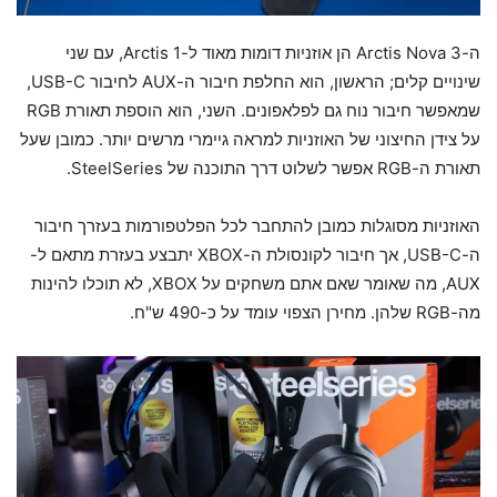
ה-Arctis Nova 3 הן אוזניות דומות מאוד ל-Arctis 1, עם שני
שינויים קלים; הראשון, הוא החלפת חיבור ה-AUX לחיבור USB-C,
שמאפשר חיבור נוח גם לפלאפונים. השני, הוא הוספת תאורת RGB
על צידן החיצוני של האוזניות למראה גיימרי מרשים יותר. כמובן שעל
תאורת ה-RGB אפשר לשלוט דרך התוכנה של SteelSeries.
האוזניות מסוגלות כמובן להתחבר לכל הפלטפורמות בעזרך חיבור
ה-USB-C, אך חיבור לקונסולת ה-XBOX יתבצע בעזרת מתאם ל-
AUX, מה שאומר שאם אתם משחקים על XBOX, לא תוכלו להינות
מה-RGB שלהן. מחירן הצפוי עומד על כ-490 ש"ח.