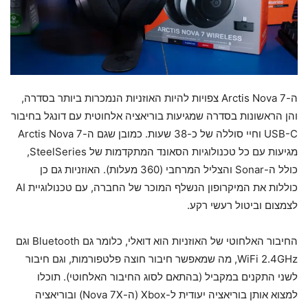
ה-Arctis Nova 7 צפויות להיות האוזניות הנמכרות ביותר בסדרה,
והן הראשונות בסדרה שמגיעות בוריאציה אלחוטית עם דונגל בחיבור
USB-C וחיי סוללה של כ-38 שעות. כמובן שגם ה-Arctis Nova 7
מגיעות עם כל טכנולוגיות הסאונד המתקדמות של SteelSeries,
כולל ה-Sonar והצליל המרחבי (360 מעלות). האוזניות גם כן
כוללות את המיקרופון הנשלף המוכר של החברה, עם טכנולוגיית AI
לצמצום וביטול רעשי רקע.
החיבור האלחוטי של האוזניות הוא דואלי, כלומר גם Bluetooth וגם
WiFi 2.4GHz, מה שמאפשר חיבור חוצה פלטפורמות, וגם חיבור
לשני התקנים במקביל (בהתאם לסוג החיבור האלחוטי). תוכלו
למצוא אותן בוריאציה יעודית ל-Xbox (ה-Nova 7X) ובוריאציה