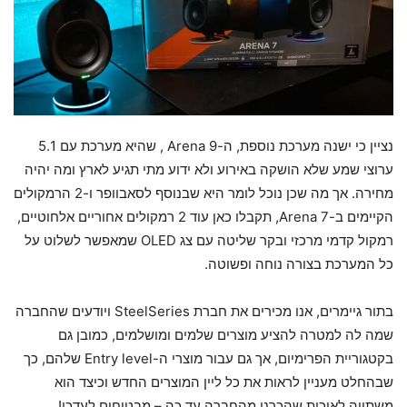
נציין כי ישנה מערכת נוספת, ה-Arena 9 , שהיא מערכת עם 5.1
ערוצי שמע שלא הושקה באירוע ולא ידוע מתי תגיע לארץ ומה יהיה
מחירה. אך מה שכן נוכל לומר היא שבנוסף לסאבוופר ו-2 הרמקולים
הקיימים ב-Arena 7, תקבלו כאן עוד 2 רמקולים אחוריים אלחוטיים,
רמקול קדמי מרכזי ובקר שליטה עם צג OLED שמאפשר לשלוט על
כל המערכת בצורה נוחה ופשוטה.
בתור גיימרים, אנו מכירים את חברת SteelSeries ויודעים שהחברה
שמה לה למטרה להציע מוצרים שלמים ומושלמים, כמובן גם
בקטגוריית הפרימיום, אך גם עבור מוצרי ה-Entry level שלהם, כך
שבהחלט מעניין לראות את כל ליין המוצרים החדש וכיצד הוא
משתווה לאיכות שהכרנו מהחברה עד כה – מבטיחים לעדכן!