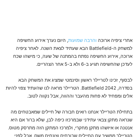
אחרי ציפיה ארוכה
והרבה שמועות
, היום נערך אירוע החשיפה
למשחק ה-Battlefield הבא שעתיד לצאת השנה. לאחר ציפיה
ארוכה, אירוע החשיפה נפתח בהמתנה של שעה, כי מישהו שכח
לעדכן שהחשיפה תגיע ב-6 ולא ב-5 אחר הצהריים.
לבסוף, זכינו לטריילר ראשון וסינמטי שמציג את המשחק הבא
בסדרה, Battlefield 2042. הטריילר מראה לנו שהעתיד צפוי להיות
אלים ומפחיד לא פחות מהעבר וההווה, אבל נקווה לטוב.
בתחילת הטריילר אנחנו רואים חבורה של חיילים שמאבטחים מה
שנראה מתקן צבאי עתידני שבמרכזו כיפה לבן, שלא ברור אם היא
אנטנה או איזשהו מתקן מחקרי, ולמרכז המתקן הזה מתרסק מטוס.
הטריילר ממשיך עם החיילים שבורחים וצונחים משם, אבל לפני