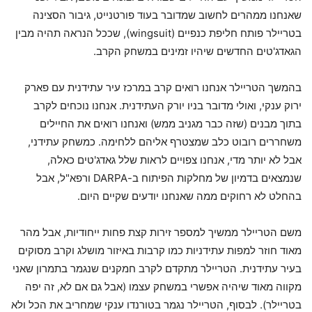
שאנחנו ממהרים לחשוב שמדובר בעוד פורטנייט, גיבור הסצינה
בטריילר פותח חליפת כנפיים (wingsuit), שככל הנראה תהיה מבין
הגאדג'טים החדשים שיהיו זמינים במשחק הקרב.
בהמשך הטריילר אנחנו רואים קרב במרכז עיר עתידנית עם פארק
ירוק ענקי, ואולי מדובר בניו יורק העתידנית. אנחנו נוכחים לקרב
בתוך מבנים (שזה כבר מגניב ממש) ואנחנו רואים את החיילים
משחררים רובוט כלב שמצטרף אליהם ללחימה. כמשחק עתידני,
אבל לא יותר מדי, אנחנו צפויים לראות שלל גאדג'טים כאלה,
שנמצאים בדמיון של מחלקות הפיתוח ב-DARPA ורפא"ל, אבל
בהחלט לא רחוקים ממה שאנחנו יודעים שקיים היום.
משם הטריילר ממשיך למספר זירות קצת פחות ייחודיות, אבל מהר
מאוד חוזר למפות עתידניות כמו קרבות באיזור מושלג וקרב מסוקים
בעיר עתידנית. הטריילר מתקדם לקרב חמקנים שנגמר בתמרון שאני
מקווה מאוד שיהיה אפשרי במשחק עצמו (אבל גם אם לא, זה יפה
בטריילר). לבסוף, הטריילר נגמר בטורנדו ענקי שמחריב את הכל ולא