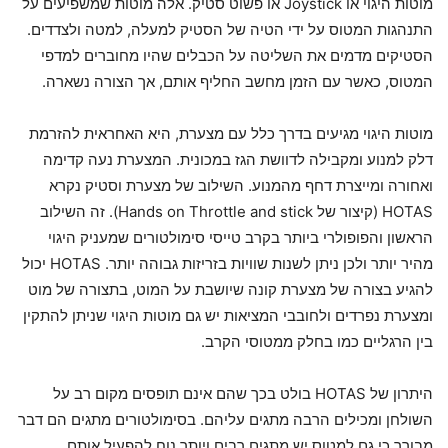
מוטות היגוי או Joystick או פשוט סטיק. אלה מוטות שמשפיעים על
התנהגות המטוס על ידי הטיה של הסטיק למעלה, למטה ולצדדים.
הסטיקים מדמים את השליטה על הכבלים שהיו מחוברים למדפי
המטוס, כאשר עם הזמן מחשב החליף אותם, אך הצורה נשארה.
מוטות היגוי מגיעים בדרך כלל עם מצערת, היא האחראית להזרמת
דלק למנוע ומקבילה לדוושת הגז במכונית. המצערת נעה קדימה
ואחורה ומייצרת דחף מהמנוע. השילוב של מצערת וסטיק נקרא
HOTAS (קיצור של Hands on Throttle and stick). זה השילוב
הראשון והפופולרי ביותר בקרב טייסי סימולטורים שמעניק היגוי
מהיר יותר ולכן ניתן לשנות שוויות בזריזות גבוהה יותר. HOTAS יכול
להגיע בצורה של מצערת קונה שיושבת על המוט, בתצורה של מוט
ומצערת נפרדים ולחובבי המציאות יש גם מוטות היגוי שניתן להתקין
בין הרגליים כמו בחלק ממטוסי הקרב.
היתרון של HOTAS בולט בכך שהם אינם תופסים מקום רב על
השולחן ומכילים הרבה מתגים עליהם. בסימולטורים מתגים הם דבר
מבורך כי גם למטוס יש מתגים רבים ויותר נוח להפעיל אותם