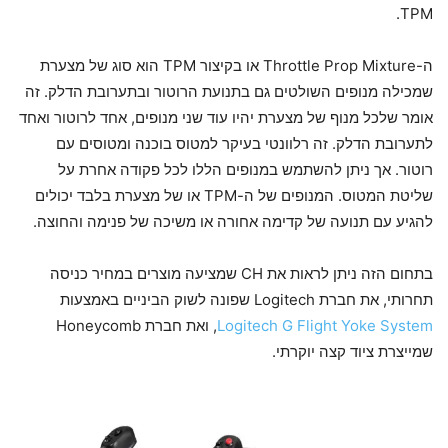
TPM.
ה-Throttle Prop Mixture או בקיצור TPM הוא סוג של מצערת
שמכילה מנופים השולטים גם בתנועת הרוטור ובתערובת הדלק. זה
אומר שלכל מנוף של מצערת יהיו עוד שני מנופים, אחד לרוטור ואחד
לתערובת הדלק. זה רלוונטי בעיקר למטוס בוכנה ומטוסים עם
רוטור. אך ניתן להשתמש במנופים הללו לכל פקודה אחרת על
שליטת המטוס. המנופים של ה-TPM או של מצערת בלבד יכולים
להגיע עם תנועה של קדימה אחורה או משיכה של פנימה והחוצה.
בתחום הזה ניתן לראות את CH שמציעה מוצרים במחיר כניסה
תחרותי, את חברת Logitech שפונה לשוק הביניים באמצעות
Logitech G Flight Yoke System
, ואת חברת Honeycomb
שמייצרת ציוד קצה יוקרתי.