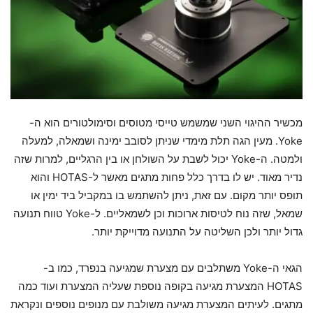
מכשיר ההיגוי השני שמשמש טייסי מטוסים וסימולטורים הוא ה-
Yoke. מעין הגה תלת מימדי שניתן לסובב ימינה ושמאלה, למעלה
ולמטה. ה-Yoke יכול לשבת על השולחן או בין הרגליים, למרות שזה
נדיר מאוד. יש לו בדרך כלל פחות מתגים מאשר ל-HOTAS והוא
תופס יותר מקום. עם זאת, ניתן להשתמש בו במקביל ביד ימין או
שמאל, שזה נוח לטיסות ארוכות וכן לשמאליים. ל-Yoke טווח תנועה
גדול יותר ולכן השליטה על התנועה מדוייקת יותר.
הגאי ה-Yoke משתלבים עם מצערת שמגיעה בנפרד, כמו ב-
HOTAS המצערת מגיעה בקופה נוספת שעליה המצערת ועוד כמה
מתגים. לעיתים המצערת מגיעה משולבת עם מנופים נוספים ונקראת