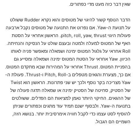
שאין דבר כזה מעט מדי כפתורים.
הדבר הנוסף קשור להיגוי של מטוסים והוא נקרא Rudder ששולט
על תנועת ה-Yaw. אם נפרוט את התנועה של מטוסים נקבל ארבעה
פעולות היגוי pitch, roll, yaw, thrust. הראשון אחראי על הסטת
האף של המטוס למעלה ולמטה ובעצם שולט על הנסיקה והנחיתה.
Roll אחראי על גלגול המטוס ימינה ושמאלה ומאפשר פניה לאותו
הכיוון. Yaw אחראי על הסטת המטוס ימינה ושמאלה ומסייע גם
בהפניית המטוס. Thrust אחראי על המהירות שבא מתקדם המטוס.
אם כך, מצערת והגאים מטפלים ב-Pitch, Roll ו-Thrust. פעולת ה-
Yaw מצריכה בקר נוסף ולכך יש שני פתרונות. הראשון הוא Twist
של הסטיק, סחיטה של הסטיק ימינה או שמאלה תדגה פעולה של
של ההגאים. החיקוי היותר נאמן למציאות הם הפדלים. ששולטים
בתנועת ה-Yaw. ולבסוף ישנם תמיד עוד מתגים וכפתורים שניתן
להוסיף לסט עצמו כדי לקבל חוויה אימרסיבית יותר. בנושא הזה,
השמיים הם הגבול.