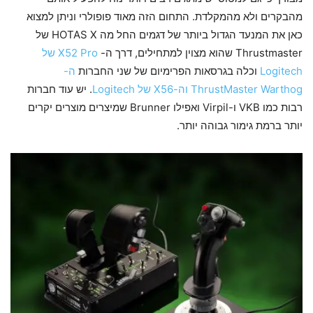
מהבקרים ולא מהמקלדת. התחום הזה מאוד פופולרי וניתן למצוא
כאן את המנעד הגדול ביותר של דגמים החל מה HOTAS X של
Thrustmaster שהוא מצוין למתחילים, דרך ה-
X52 Pro של
Logitech
וכלה בגרסאות הפרימיום של שני החברות
ה-
ThrustMaster Warthog
וה-X56 של Logitech
. יש עוד חברות
רבות כמו VKB ו-Virpil ואפילו Brunner שמיצרים מוצרים יקרים
יותר ברמת גימור גבוהה יותר.