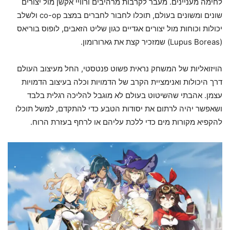
לחימה מעניינים. מעבר לקרבות מרהיבים ורוויי אקשן מול יצורים
שונים ומשונים בעולם, תוכלו לחבור לחברים במצב co-op ולשלב
יכולות וכוחות מול יצורים אגדיים כגון שליט הזאבים, לופוס בוריאס
(Lupus Boreas) שמזכיר קצת את גארורומון.
הויזואליות של המשחק נראית פשוט פנטסטי, החל מעיצוב העולם
דרך היכולות ואנימציית הקרב של הדמויות וכלה בעיצוב הדמויות
עצמן. אהבתי שהשיטוט בעולם לא מוגבל להליכה רגלית בלבד
ושאפשר יהיה לרתום את יסודות הטבע כדי להתקדם, למשל תוכלו
להקפיא מקורות מים כדי ללכת עליהם או לרחף בעזרת הרוח.