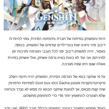
היות והמשחק בפיתוח של חברת miHoYo הסינית, צפוי להיות לו
דיבוב סיני וראינו זאת בטריילרים קודמים של המשחק. בנוסף,
כאמור, יהיה למשחק דיבוב יפני לכל חובבי האנימה ותרבות יפן
למיניהם; אני עוד לא בטוח באיזו גרסה אשחק, אולי אשחק בסינית
ואגלה שגם היא שפה מגניבה.
על פי שחקני בטא של הגרסה הסינית, המשחק יהיה חינמי וישלב
מיקרוטרנזקציות ומנגנון Gacha (כמו loot box) לפתיחת הדמויות,
שזה קצת מבאס, אך לטענת שחקני הבטא זה ממש לא נצרך וכנראה
שלא תצטרכו להתאמץ יותר מדי כדי להתחמק מתשלום.
כאחד שממש התאהב בעיצוב המשחק ובכללי חובב JRPG (אני יודע