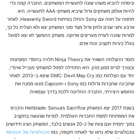
וניסתה להביא משהו שונה לתעשיית המשחקים. החברה קמה כדי
להיות אולפן משחקים גדול שיביא משחקי AAA לתעשייה. היא
חתמה על חוזה עם Sony והחלו בפיתוח Heavenly Sword. לאחר
ארבע וחצי שנים ולחץ גדול מצד סוני המשחק יצא ולא הצליח כל כך,
למרות שזכה לעדת מעריצים אדוקה. משחק ההמשך לא יצא לפועל
בגלל בעיות תקציב וכוח אדם.
חוסר ההצלחה השאיר את Ninja Theory תלויה בחסדי המפיצות
ובצורך לגייס ממון מהן. היא התחילה לפזול למשחקי מובייל ואינדי,
יחד עם הצלחות כמו DMC: Devil May Cry שיצא ב-2013. לאחר
שהבינה שחברות גדולות כמו Sony ו-Capcom מנעו ממנה את
החופש היצירתי, החברה החליטה ללכת בדרך עצמאית.
בשנת 2017 יצא המשחק Hellblade: Senua’s Sacrifice והכניס
את המפתחת למפת החברות העולמית. למרות שנעשה בתקציב
נמוך יחסית ועם צוות של כ-20 אנשים בלבד, המשחק הציג חידושים
טכנולוגיים שלא נראו עד לאותה תקופה, כמו
טכנולוגיות של Motion