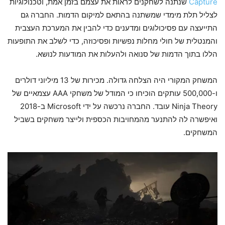
Capture
שנתנה לשחקנים לראות את עצמם בזמן אמת, וטכנולוגיות
לצליל תלת מימדי שמשתנה בהתאם למיקום הדמות. החברה גם
התייעצה עם פסיכולוגים ומדענים כדי להבין את המערכת העצבית
והמנטלית של חולי מחלות נפשיות ופסיכוזה, כדי לשלב את התופעות
הללו בתוך הדמות של סנואה ולהעלות את המודעות לנושא.
המשחק המקורי היה הצלחה גדולה. מכירות של 13 מיליוני דולרים
ו-500,000 עותקים הוכיחו כי המודל של משחקי AAA עצמאיים של
Ninja Theory עובד. החברה נרכשה על ידי Microsoft ב-2018
ואיפשרה לה להתנער מהמחויבות הכספית ולייצר משחקים בשביל
המשחקים.