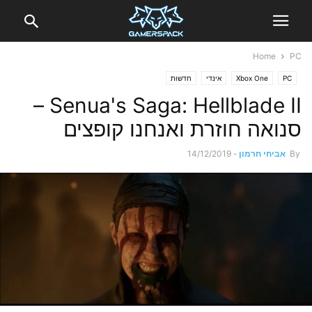
Home
PC
PC
Xbox One
אינדי
חדשות
Senua's Saga: Hellblade II –
סנואה חוזרת ואנחנו קופצים
By
אביחי חרמון
-
14/12/2019