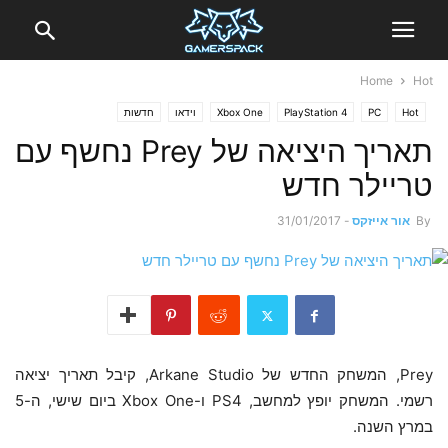
Home
Hot
Hot
PC
PlayStation 4
Xbox One
וידאו
חדשות
תאריך היציאה של Prey נחשף עם
טריילר חדש
By
אור אייזקס
-
31/01/2017
Prey, המשחק החדש של Arkane Studio, קיבל תאריך יציאה
רשמי. המשחק יופץ למחשב, PS4 ו-Xbox One ביום שישי, ה-5
במרץ השנה.