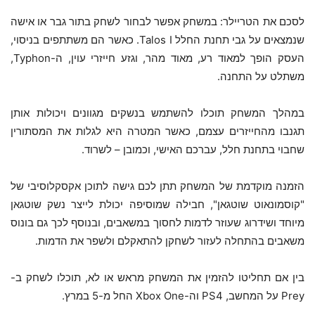
לסכם את הטריילר: במשחק אפשר לבחור לשחק בתור גבר או אישה
שנמצאים על גבי תחנת החלל Talos I. כאשר הם משתתפים בניסוי,
העסק הופך למאוד רע, מאוד מהר, וגזע חייזרי עוין, ה-Typhon,
משתלט על התחנה.
במהלך המשחק תוכלו להשתמש בנשקים מגוונים ויכולות אותן
תגנבו מהחייזרים עצמם, כאשר המטרה היא לגלות את המסתורין
שחבוי בתחנת חלל, עברכם האישי, וכמובן – לשרוד.
הזמנה מוקדמת של המשחק תתן לכם גישה לתוכן אקסקלוסיבי של
"קוסמונאוט שוטגאן", חבילה שמוסיפה יכולת לייצר נשק שוטגאן
מיוחד ושידרוג שעוזר לדמות לחסוך במשאבים, ובנוסף לכך גם בונוס
משאבים בהתחלה לעזור לשחקן להתאקלם ולשפר את הדמות.
בין אם תחליטו להזמין את המשחק מראש או לא, תוכלו לשחק ב-
Prey על המחשב, PS4 וה-Xbox One החל מ-5 במרץ.