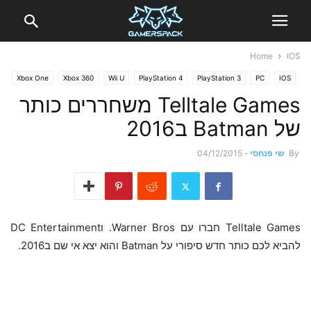
Home
IOS
Xbox One
Xbox 360
Wii U
PlayStation 4
PlayStation 3
PC
IOS
אנדרואיד
וידאו
חדשות
Telltale Games משחררים כותר
של Batman ב2016
By
שי פנחסי
-
04/12/2015
Telltale Games חברו עם Warner Bros. וDC Entertainment
להביא לכם כותר חדש סיפורי על Batman והוא יצא אי שם ב2016.