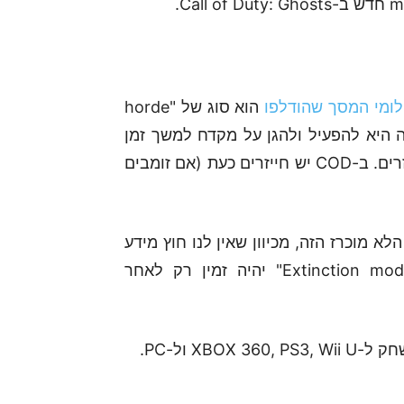
לומי המסך שהודלפו
הוא סוג של "horde
בים יחד. המטרה היא להפעיל ולהגן על מקדח למשך זמן
לא ידוע על מנת להשמיד – שימו לב – כוורת של חייזרים. ב-COD יש חייזרים כעת (אם זומבים
נחנו לא בטוחים לגבי הטבע המדויק של ה-mode הלא מוכרז הזה, מכיוון שאין לנו חוץ מידע
חוץ מהתמונות האלה, אך שמועות אומרות ש-"Extinction mode" יהיה זמין רק לאחר