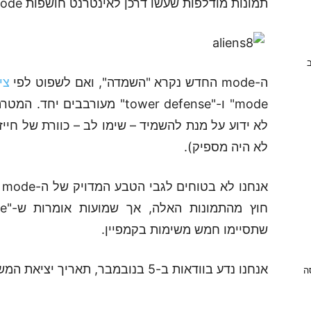
תמונות מודלפות שעשו דרכן לאינטרנט חושפות mode חדש ב-Call of Duty: Ghosts.
ב
ה-mode החדש נקרא "השמדה", ואם לשפוט לפי
צי
mode" ו-"tower defense" מעורב
לא היה מספיק).
א
שתסיימו חמש משימות בקמפיין.
אנחנו נדע בוודאות ב-5 בנובמבר, תאריך יציאת המשחק ל-XBOX 360, PS3, Wii U ול-PC.
ניסה