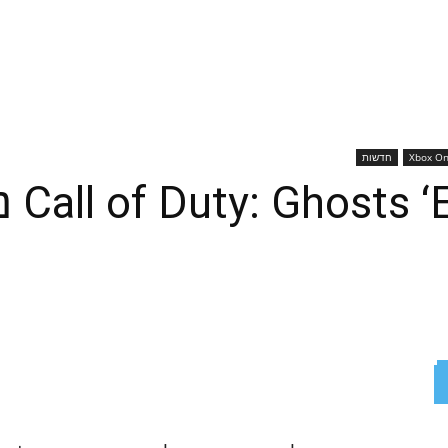
Xbox O
חדשות
mode
ReddIt
X
Facebook