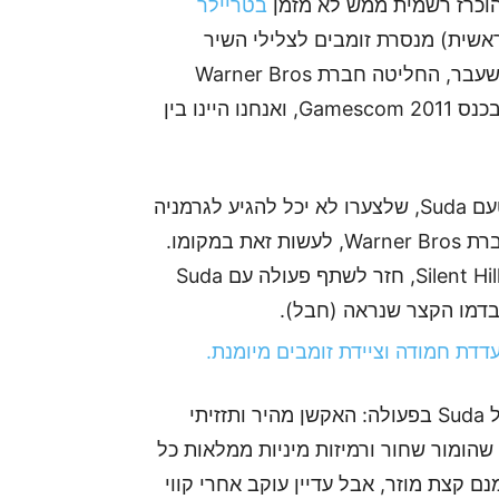
בטריילר
ראשית) מנסרת זומבים לצלילי השיר
המפורסם Lollipop משנות ה50. למרות הזמן הקצר שעבר, החליטה חברת Warner Bros
להראות דמו קצר מתוכו לנציגי התקשורת אשר נכחו בכנס Gamescom 2011, ואנחנו היינו בין
לפני שהדמו התחיל, הוקרנה עבורנו הודעה קצרה מטעם Suda, שלצערו לא יכל להגיע לגרמניה
בעצמו, ושלח את סקוט וור (Scott Warr), מפיק בחברת Warner Bros, לעשות זאת במקומו.
בנוסף סקוט גילה לנו כי Akira Yamaoka, מתהילת Silent Hill, חזר לשתף פעולה עם Suda
בדמו הקצר שנראה (חבל).
כבר מתחילת הדמו ניתן לראות את הסגנון הייחודי של Suda בפעולה: האקשן מהיר ותזזיתי
 שהומור שחור ורמיזות מיניות ממלאות כל
 קצת מוזר, אבל עדיין עוקב אחרי קווי