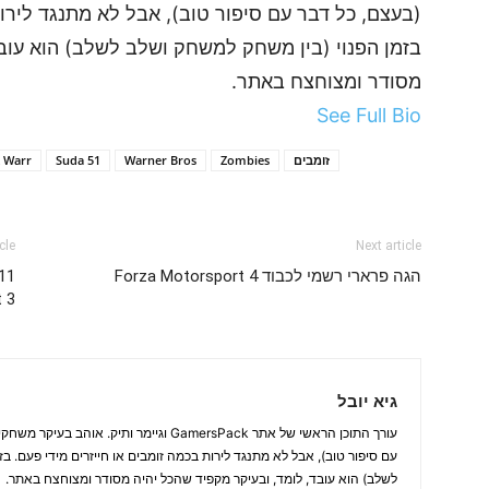
(בעצם, כל דבר עם סיפור טוב), אבל לא מתנגד לירות
בזמן הפנוי (בין משחק למשחק ושלב לשלב) הוא עובד
מסודר ומצוחצח באתר.
See Full Bio
זומבים
Zombies
Warner Bros
Suda 51
t Warr
cle
Next article
הגה פרארי רשמי לכבוד Forza Motorsport 4
 3
גיא יובל
עורך התוכן הראשי של אתר GamersPack וגיימר ותיק
עם סיפור טוב), אבל לא מתנגד לירות בכמה זומבים או חייזרים מידי פעם. ב
לשלב) הוא עובד, לומד, ובעיקר מקפיד שהכל יהיה מסודר ומצוחצח באתר.