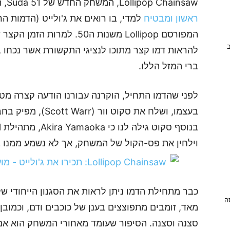
Lollipop Chainsaw, המשחק החדש של Suda 51, הוכרז רשמית ממש לא מזמן
ראשון ומבטיח
למדי, בו רואים את ג'ולייט (הדמות ה
ב
ברי המזל הללו.
וילחין את פס-הקול של המשחק, אך לא נשמע ממנו 
ניסה
מאד, זומבים מתפוצצים בענן של כוכבים ודם, וכמובן
סצנה וסצנה. הסיפור שעומד מאחורי המשחק הוא אמנם