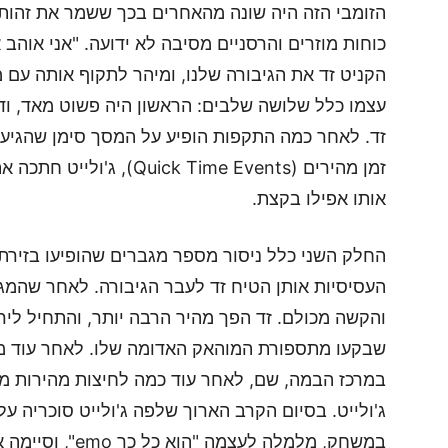
הזומבי הזה היה שונה מהאחרים בכך ששמר את זהותו 
כוחות מוזרים והרסניים מסיבה לא ידועה. "אני אוהב
הקניט זד את הגיבורה שלנו, ומיהר לתקוף אותה עם מ
עצמו כלל שלושה שלבים: הראשון היה פשוט מאד, ודר
זד. לאחר כמה התקפות הופיע על המסך סימן שהגיע ה
זמן מהירים (k Time Events
אותו אפילו בקצת.
החלק השני כלל ניסור מספר מגברים שהופיעו בזיר
העסיסיות אותן הטיח זד לעבר הגיבורה. לאחר שהמג
והקשה מכולם. זד הפך מהיר הרבה יותר, והתחיל לירות
שבקעו מתספורת המוהאק האדומה שלו. לאחר עוד מ
במרכז הבמה, שם, לאחר עוד כמה לחיצות מהירות מצ
ג'ולייט. בסיום הקרב הארוך שלפה ג'ולייט סוכריה 
במשחק, מלמלה לעצמה "הוא כל כך emo", וסיימה את הדמו.