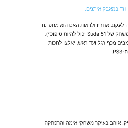
שחק ששווה לעקוב אחריו ולראות האם הוא מתפתח
מעבר למשחק מכות בגוף שלישי טיפוסי (עד כמה שמשחק של Suda 51 יכול להיות טיפוסי).
מבים מכף רגל ועד ראש, יאלצו לחכות
 של אתר GamersPack וגיימר ותיק. אוהב בעיקר משחקי אימה והרפתקה