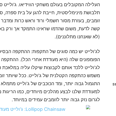
העלילה המקובלים בעולם משחקי הווידיאו. ג'ולייט ס
תלבושת מינימליסטית, חייבת להגן על בית ספרה, סא
זומבים, בעזרת מסור חשמלי ורוד וראש כרות ומדבר ב
קשה לדעת, משום שהדמו שראינו התמקד אך ורק באק
(לא שאנחנו מתלוננים).
לג'ולייט יש כמה סוגים של התקפות: ההתקפה הבסיס
הפומפונים שלה (היא מעודדת אחרי הכל). ההתקפה ה
לג'ולייט ללכד אותם לקבוצות שיקלו עליה במלאכת
משמש כהתקפה הקטלנית של ג'ולייט. ככל שיותר זו
התגמול גבוה יותר, ומד הכוכבים של ג'ולייט מתמלא 
St
למעודדת שלנו לבצע מהלכים מיוחדים, כמו הריגות מי
לגרום נזק גבוה יותר לזומבים עמידים במיוחד.