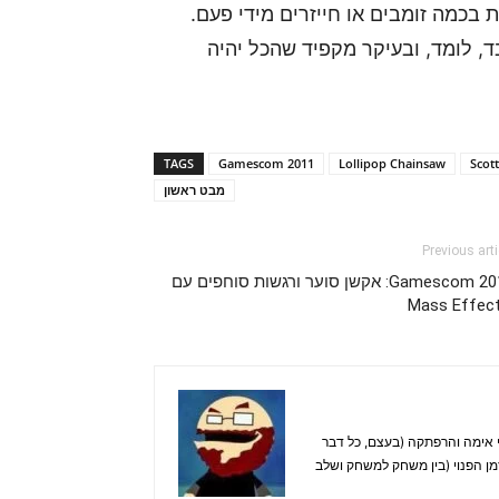
 בכמה זומבים או חייזרים מידי פעם.
, לומד, ובעיקר מקפיד שהכל יהיה
TAGS
Gamescom 2011
Lollipop Chainsaw
Scot
מבט ראשון
Previous arti
Gamescom 2011: אקשן סוער ורגשות סוחפים עם
Mass Effect
. אוהב בעיקר משחקי אימה והרפתקה (בעצם, כל דבר
זמן הפנוי (בין משחק למשחק ושלב