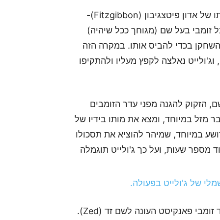
דוגמא אחת ל"סופר-זומבי" כזה הגיעה במהרה בדמותו של אדון פיטצגיבון (Fitzgibbon)-
ל זומבי בעל שם (מגוחך ככל שיהיה)
השחקן בכדי להביס אותו. במקרה הזה
וג'ולייט נאלצה לקפץ מעליו ולהתקיפו
ם, הזקוק להגנה מפני עדר הזומבים
 מזל במיוחד, ומצא את מותו בידיו של
ושע במיוחד, שמיהר להוציא את תסכולו
וד מספר שעות, ועל כך ג'ולייט תוגמלה
לבסוף זכינו לצפות בסקוט מנהל קרב בוס מטורף נגד זומבי פאנקיסט העונה לשם זד (Zed).