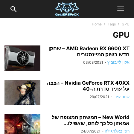
Home
Tags
GPU
GPU
AMD Radeon RX 6600 XT – שחקן
חדש בשוק המיינסטרים
אלון לייבוביץ
-
03/08/2021
Nvidia GeForce RTX 40XX – הצצה
על עתיד סדרת ה-40
שחר עידן
-
29/07/2021
New World – המשחק המצופה של
אמאזון כל כך לוהט, שאפילו...
רוני באלאגולה
-
24/07/2021