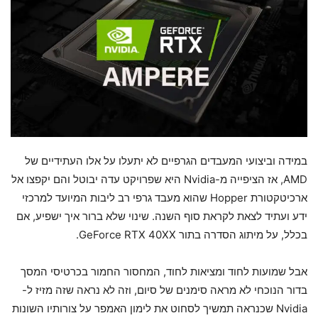
במידה וביצועי המעבדים הגרפיים לא יתעלו על אלו העתידיים של
AMD, אז הציפייה מ-Nvidia היא שפרויקט עדה יבוטל והם יקפצו אל
ארכיטקטורת Hopper שהוא מעבד גרפי רב ליבות המיועד למרכזי
ידע ועתיד לצאת לקראת סוף השנה. שינוי שלא ברור איך ישפיע, אם
בכלל, על מיתוג הסדרה בתור GeForce RTX 40XX.
אבל שמועות לחוד ומציאות לחוד, המחסור החמור בכרטיסי המסך
בדור הנוכחי לא מראה סימנים של סיום, וזה לא נראה שזה מזיז ל-
Nvidia שכנראה תמשיך לסחוט את לימון האמפר על צורותיו השונות