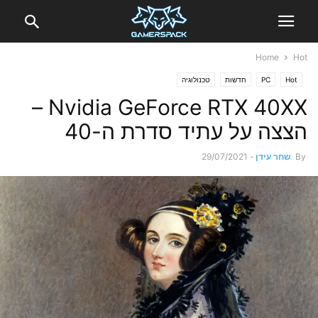
Home
Hot
Hot
PC
חדשות
טכנולוגיה
Nvidia GeForce RTX 40XX –
הצצה על עתיד סדרת ה-40
By
שחר עידן
-
29/07/2021