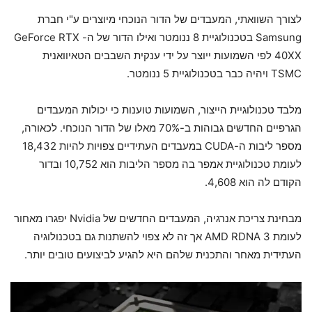
לצורך השוואתי, המעבדים של הדור הנוכחי מיוצרים ע"י חברת
Samsung בטכנולוגיית 8 ננומטר ואילו הדור של ה- GeForce RTX
40XX לפי השמועות ייוצר על ידי ענקית השבבים הטאיוואנית
TSMC ויהיה כבר בטכנולוגיית 5 ננומטר.
מלבד טכנולוגיית הייצור, השמועות טוענות כי יכולות המעבדים
הגרפיים החדשים גבוהות ב-70% מאלו של הדור הנוכחי. לכאורה,
מספר ליבות ה-CUDA במעבדים העתידיים צפויות להיות 18,432
לעומת טכנולוגיית אמפר בה מספר הליבות הוא 10,752 ובדור
הקודם לה הוא 4,608.
מבחינת צריכת אנרגיה, המעבדים החדשים של Nvidia יפגרו מאחור
לעומת AMD RDNA 3 אך זה לא צפוי להשתנות גם בטכנולוגיה
העתידית מאחר והתכנית שלהם היא להגיע לביצועים טובים יותר.