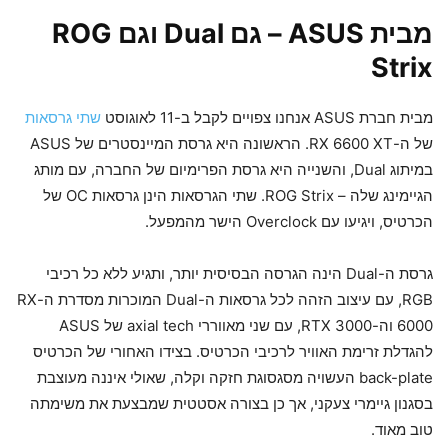
מבית ASUS – גם Dual וגם ROG
Strix
מבית חברת ASUS אנחנו צפויים לקבל ב-11 לאוגוסט
שתי גרסאות
של ה-RX 6600 XT. הראשונה היא גרסת המיינסטרים של ASUS
במיתוג Dual, והשנייה היא גרסת הפרימיום של החברה, עם מותג
הגיימינג שלה – ROG Strix. שתי הגרסאות הינן גרסאות OC של
הכרטיס, ויגיעו עם Overclock הישר מהמפעל.
גרסת ה-Dual הינה הגרסה הבסיסית יותר, ותגיע ללא כל רכיבי
RGB, עם עיצוב הזהה לכל גרסאות ה-Dual המוכרות מסדרת ה-RX
6000 וה-RTX 3000, עם שני מאווררי axial tech של ASUS
להגדלת זרימת האוויר לרכיבי הכרטיס. בצידו האחורי של הכרטיס
back-plate העשויה מסגסוגת חזקה וקלה, שאולי איננה מעוצבת
בסגנון גיימרי צעקני, אך כן בצורה אסטטית שמבצעת את משימתה
טוב מאוד.