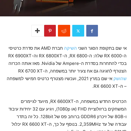
אי שם בתקופת הסגר השני
השיקה
חברת AMD את סדרת כרטיסי
ה-RX 6000 שלה: ה-RX 6800, ה-RX 6800XT וה-RX 6900XT
בכדי להתחרות בסדרת ה-Ampere של Nvidia. מאז אותה הכרזה
הצטרף לחגיגה גם אח צעיר יותר במשפחה, ה-RX 6700 XT
שהושק
אי שם במרץ 2021, ועכשיו מצטרף כרטיס חמישי למשפחה
– ה-RX 6600 XT.
הכרטיס החדש במשפחה, ה-RX 6600XT, מיועד לגיימרים
המשחקים ברזולוציית FHD (או 1080p), ויגיע עם 32 יחידות עיבוד
ו-8GB של זיכרון GDDR6 ברוחב פס של 128bit. כל זה בתדר
עבודה של עד 2,359MHz. בנוסף על כך, ה-RX 6600 XT יכלול