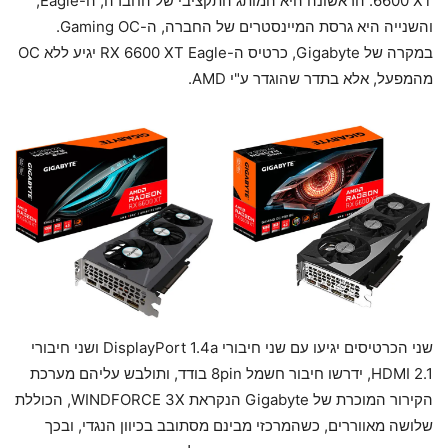
6600 XT. הראשונה היא המותג התקציבי של החברה, ה-Eagle,
והשנייה היא גרסת המיינסטרים של החברה, ה-Gaming OC.
במקרה של Gigabyte, כרטיס ה-RX 6600 XT Eagle יגיע ללא OC
מהמפעל, אלא בתדר שהוגדר ע"י AMD.
שני הכרטיסים יגיעו עם שני חיבורי DisplayPort 1.4a ושני חיבורי
HDMI 2.1, ידרשו חיבור חשמל 8pin בודד, ותולבש עליהם מערכת
הקירור המוכרת של Gigabyte הנקראת WINDFORCE 3X, הכוללת
שלושה מאווררים, כשהמרכזי מבינם מסתובב בכיוון הנגדי, ובכך