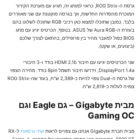
גרסת ה-ROG Strix, כראוי למותג זה, תגיע עם מערכת הקירור
המוכרת מהסדרות החדשות, אך בגרסה מוקטנת עם שני מאווררים
בלבד. כמובן שתוכלו למצוא כאן רכיבי RGB שתוכלו לשלוט בהם
בעזרת ה-Aura RGB של ASUS. בנוסף, הכרטיס יגיע עם מתג
BIOS כפול למעבר מהיר בין פרופילים, בהתאם לצורך שלכם
(ביצועים, או שקט).
שני הכרטיסים יגיעו עם חיבור HDMI 2.1b בודד ו-3 חיבורי
DisplayPort 1.4a, וידרשו חיבור חשמל 8pin בודד. מחירה הצפוי
של גרסת ה-Dual צפוי להיות כ-2,389 ש"ח, בעוד שה-ROG Strix
צפויה לעלות כ-2,819 ש"ח.
מבית Gigabyte – גם Eagle וגם
Gaming OC
מבית חברת Gigabyte אנחנו גם צפויים לראות
שתי גרסאות
ל-RX