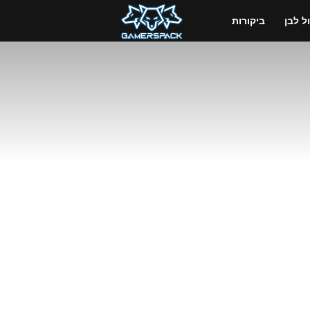
GamersPack
 לבן
ביקורות
ישראל