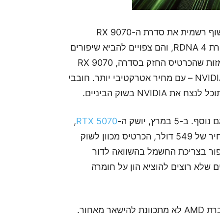
כשמונה ימים לאחר מכן, ב-28 בפברואר, AMD תחשוף רשמית את סדרת ה-RX 9070
בשידור חי. מדובר בכרטיסים שיבוססו על ארכיטקטורת RDNA 4, והם צפויים להביא שיפורים
משמעותיים בביצועים ובצריכת החשמל. הדלפות רומזות שהכרטיס החזק בסדרה, RX 9070
XT, צפוי להוות חלופה ישירה ל-RTX 5070 Ti של NVIDIA – עם מחיר אטרקטיבי יותר. חובבי
,
RTX 5070
הדגם הסטנדרטי של סדרת ה-50 החדשה. עם תג מחיר של 549 דולר, הכרטיס מכוון לשוק
Ray Tra משופרת לצד שיפור בצריכת החשמל בהשוואה לדור
ם שלא רוצים להוציא הון על חומרה
בזמן ש-NVIDIA חוגגת את השקת ה-RTX 5070, חברת AMD לא מתכוונת להישאר מאחור.