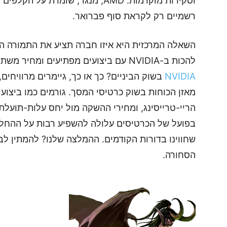
וסקירות מוקדמות. AMD, מנגד, שומרת
רשמיים רק לקראת סוף פברואר.
להכות ב-NVIDIA עם ביצועים מפתיעים ומחיר משתלם יותר? או שנראה שוב
NVIDIA
בשוק הביניים? כך או כך, גיימרים מרוויחים,
מאזן הכוחות בשוק כרטיסי המסך. גורמים כמו ביצועים
הריי-טרייסינג, ומחירי ההשקה מול יחס עלות-תועלת י
בפועל של הכרטיסים עלולה להשפיע רבות על ההחלט
שחווינו בדורות הקודמים. ההמלצה שלנו? להמתין ל
הסחורה.