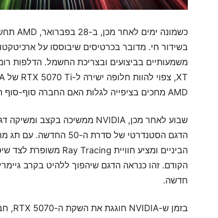
AMD מחכים בציפייה לגלות האם החברה סוף-סוף תוכל לנצח את NVIDIA בשוק הביניים.
שבוע לאחר מכן, NVIDIA ממשיכה בקצב ומשיקה דגם נוסף. ב-5 במרץ, יושק ה-
הביניים ומציע חוויית cing
הקודם. זהו כנראה הדגם שיהפוך ללהיט בקרב גיימרי
חדשה.