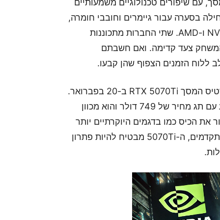
המסך, עם שיפורים טכנולוגיים משמעותיים
ילה בסערה עבור גיימרים וחובבי חומרה,
עם הכרזות מרתקות מצד ענקיות כרטיסי המסך NVIDIA ו-AMD. שתי החברות מתכוננות
המשחק צעד קדימה. ואם חשבתם
ב ללוח הזמנים הצפוף שהן קבעו.
הראשונה להיכנס לזירה היא NVIDIA, שתשיק את כרטיס המסך RTX 5070Ti ב-20 בפברואר.
הכרטיס, שמבוסס על ארכיטקטורת Blackwell, מגיע עם תג מחיר של 749 דולר והוא מכוון
 את הכיס כמו בדגמים היוקרתיים יותר
של הסדרה. עם ליבות RT משופרות וביצועי DLSS מתקדמים, ה-5070Ti מבטיח להיות פתרון
ות.