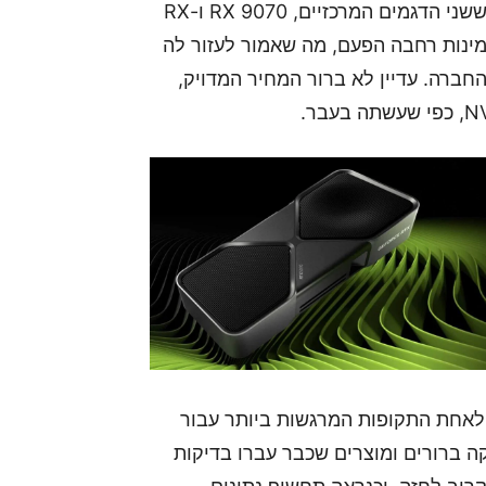
בתחילת מרץ, סדרת RX 9070 תנחת על המדפים, כששני הדגמים המרכזיים, RX 9070 ו-RX
נים לקהל הרחב. AMD מבטיחה זמינות רחבה הפעם, מה שאמור לעזור לה
ברה. עדיין לא ברור המחיר המדויק,
רוץ הזה בין שתי הענקיות הופך את תחילת 2025 לאחת התקופות המרגשות ביותר עבור
אריכי השקה ברורים ומוצרים שכבר עברו בדיקות