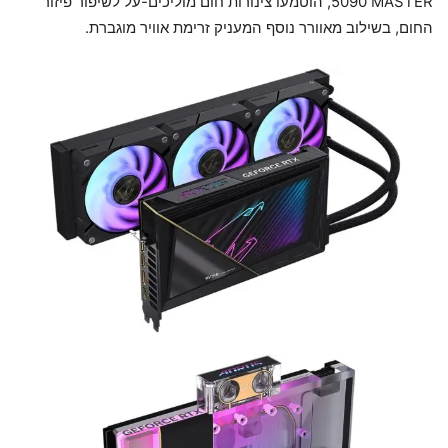
5090 MASTER, הוטמעו צינורות חום מוליכים-על לשיפור פיזור
החום, בשילוב מאוורר נוסף המעניק זרימת אוויר מוגברת.