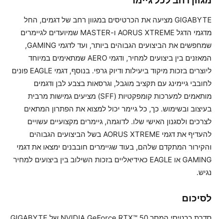
מגוון רחב לכל גיימר
GIGABYTE מציעה את הכרטיסים במגוון רחב של דגמים, החל
מדגמי הדגל AORUS XTREME ו-MASTER שמיועדים לגיימרים
שמחפשים את הביצועים הגבוהים ביותר, ועד לדגמי GAMING,
המאזנים בין ביצועים למחיר, ודגמי AERO שמתאימים במיוחד
ליוצרים בזכות מיקוד ביעילות ודיוק גרפי. בנוסף, דגמי EAGLE פונים
לחובבי גיימינג עם תקציב מוגבל, וגרסאות בצבע לבן ודגמים
מותאמים למערכות קומפקטיות (SFF) מציעים גמישות מרבית
בעיצוב ובשימוש. כך, כל גיימר יכול למצוא את הפתרון המתאים
לצרכים ולסגנון האישי שלו. לדוגמה, גיימרים מקצועיים עשויים
להעדיף את דגמי AORUS XTREME בשל הביצועים הגבוהים
והקירור המתקדם שלהם, בעוד שגיימרים חובבנים ימצאו את דגמי
GAMING או EAGLE כאידיאליים בזכות השילוב בין ביצועים למחיר
נגיש.
לסיכום
סדרת כרטיסי המסך NVIDIA GeForce RTX™ 50 של GIGABYTE