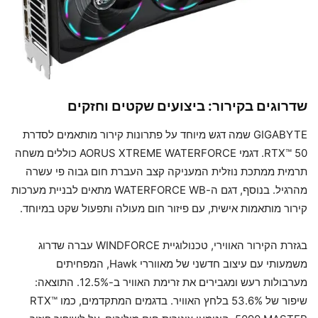
שדרוגים בקירור: ביצועים שקטים וחזקים
GIGABYTE שמה דגש מיוחד על פתרונות קירור מותאמים לסדרת
RTX™ 50. דגמי AORUS XTREME WATERFORCE כוללים משחה
תרמית ממתכת נוזלית המעניקה קצב העברת חום גבוה פי עשרה
מהרגיל. בנוסף, דגם ה-WATERFORCE WB מתאים לבניית מערכות
קירור מותאמות אישית, עם פיזור חום מעולה ותפעול שקט במיוחד.
בגזרת הקירור האווירי, טכנולוגיית WINDFORCE עברה שדרוג
משמעותי עם עיצוב חדשני של מאווררי Hawk, המפחיתים
מערבולות רעש ומגבירים את זרימת האוויר ב-12.5%. התוצאה:
שיפור של 53.6% בלחץ האוויר. בדגמים המתקדמים, כמו RTX™