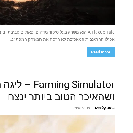
A Plague Tale הוא משחק בעל סיפור מדהים, פאזלים סביב
אפילו ההתגנבות המאכזבת לא הרסה את המשחק המפתיע...
Read more
ing Simulator
ושהאיכר הטוב ביותר ינצח
מיטב קלינפלד
-
24/01/2019