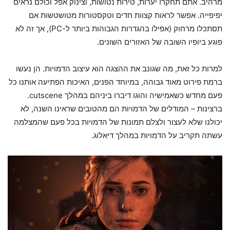
מרהיב. אתם תחקרו יערות, טירות נטושות, וצינוק אפל וכולם נראים
יפיפייה. אפשר לראות קצוות חדים וטקסטורות מטושטשות אם
תסתכלו מרחוק (אפילו בהגדרות הגבוהות ביותר ל-PC), אך זה לא
פוגע ביופיו השובה של האזורים השונים.
למרות כל זאת, מה שגונב את ההצגה הוא עיצוב הדמויות. הן נעשו
ברמת פירוט מאוד גבוהה, במיוחד הפנים, האיכות הפתיעה אותנו כל
פעם מחדש כשאמישיה והוגו דיברו ביניהם במהלך cutscene.
ברצינות – המודלים של הדמויות הם מהטובים שראינו השנה, לא
יכולנו שלא לעצור ולצלם תמונות של הדמויות בכל פעם שהמצלמה
עשתה תקריב על הדמויות במהלך דיאלוג.