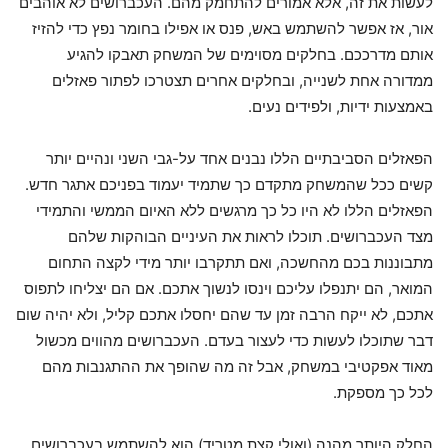
לעשות את זה, אלא אמורים להתחמק מהם. העכברושים לא אוהבים
אור, אז אפשר להשתמש באש, פנס או אפילו בחומר נפץ כדי להזיז
אותם מדרככם. בחלקים מסוימים של המשחק תאבקו להגיע
ממדורה אחת לשנייה, ובחלקים אחרים תצטרכו לפתור פאזלים
באמצעות ידיות, ולפידים נעים.
הפאזלים הסביבתיים הללו נבנים אחד על-גבי השני ונהיים יותר
קשים ככל שהמשחק מתקדם כך שתמיד יעמוד בפניכם אתגר חדש.
הפאזלים הללו לא היו כל כך מרגשים ללא האיום הממשי והתמידי
מצד העכברושים. תוכלו לראות את העיניים הבוהקות שלהם
מתבוננות בכם מהחשכה, ואם תתקרבו יותר מידי לקצה התחום
המואר, הם יתנפלו עליכם וינסו לנשוך אתכם. אם הם יצליחו לתפוס
אתכם, לא ייקח הרבה זמן עד שהם יחסלו אתכם קליל, ולא יהיה שום
דבר שתוכלו לעשות כדי לעצור בעדם. העכברושים מהווים מכשול
מאוד אפקטיבי במשחק, אבל זה מה שהופך את ההתגנבות מהם
לכל כך מספקת.
החלק היותר מהנה (ואולי קצת מטריד) הוא להשתמש בעכברושים