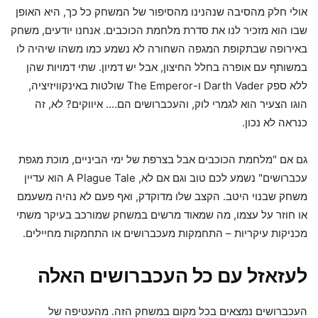
אולי חלק מהסיבה שנהנינו מהסיפור של המשחק כל כך, היא האופן
שבו הוא מזכיר לנו את סדרת מלחמת הכוכבים. אנחנו יודעים, משחק
באירופה שבתקופת המגפה השחורה לא נשמע כמו משהו שיהיה לו
במשותף עם אופרה בחלל החיצון, אבל יש דמיון. שתי דמויות שהן
ללא ספק Darth Vader ו-The Emperor שולטות באינקוויזיציה,
הוגו הצעיר הוא לגמרי לוק, והעכברושים הם…. איווקים? לא, זה
כנראה לא נכון.
גם אם "מלחמת הכוכבים אבל בצרפת של ימי הביניים, מוכת מגפת
עכברושים" נשמע לכם טוב וגם אם לא, A Plague Tale הוא עדיין
משחק שבנוי היטב. הקצב שלו מדוקדק, ואף פעם לא נהיה משעמם
או חוזר על עצמו, מה שמאוד מרשים במשחק שמורכב בעיקר משתי
מכניקות עיקריות – התחמקות מעכברושים או התחמקות מחיילים.
לעזאזל עם כל העכברושים האלה
העכברושים נמצאים בכל מקום במשחק הזה. מהעטיפה של