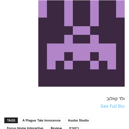
ולד קוזלוב
See Full Bio
TAGS
A Plague Tale Innocence
Asobo Studio
ביקורת
Review
Focus Home Interactive