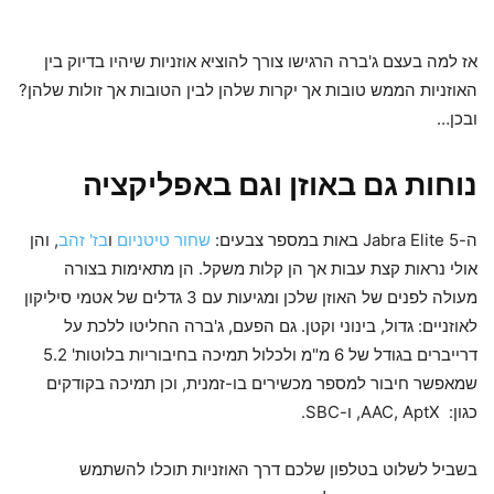
אז למה בעצם ג'ברה הרגישו צורך להוציא אוזניות שיהיו בדיוק בין
האוזניות הממש טובות אך יקרות שלהן לבין הטובות אך זולות שלהן?
ובכן…
נוחות גם באוזן וגם באפליקציה
ה-Jabra Elite 5 באות במספר צבעים:
שחור טיטניום
ו
בז' זהב
, והן
אולי נראות קצת עבות אך הן קלות משקל. הן מתאימות בצורה
מעולה לפנים של האוזן שלכן ומגיעות עם 3 גדלים של אטמי סיליקון
לאוזניים: גדול, בינוני וקטן. גם הפעם, ג'ברה החליטו ללכת על
דרייברים בגודל של 6 מ"מ ולכלול תמיכה בחיבוריות בלוטות' 5.2
שמאפשר חיבור למספר מכשירים בו-זמנית, וכן תמיכה בקודקים
כגון: AAC, AptX, ו-SBC.
בשביל לשלוט בטלפון שלכם דרך האוזניות תוכלו להשתמש