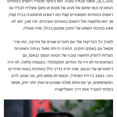
QCC305, עושה עבודה טובה. הוא בעיקר מנטרל רעשים בטווחים
הנמוכים (כמו זמזום של מנוע של מטוס או מזגן) ומצליח לבודד גם
רעשים בטווחים האמצעיים קצת כמו רעשים מהמטבח בבית קפה,
אך הוא מתקשה מול רעשים בטווחים הגבוהים. מה שכן, הוא לא
פוגע באיכות השמע של התוכן שמנוגן בכלל, שזה מעולה.
לאורך כל הבדיקות שלי עם ז'אנרים שונים של מוזיקה, כמו שירי
מטאל עם באסים חזקים, החוויה הייתה מאוד נעימה והאוזניות
הצליחו להפיק תחושה טובה של הטווח הנמוך (באס), גם
כשהאוזניות לא היו על הווליום המקסימלי. בעוצמה מלאה, לא היה
דיסטורשן של הבאס, שזה חריג בדרך כלל באוזניות בטווח מחירים
הזה. במצב ברירת המחדל, הבאס לא ממש חזק, מה שטוב לרוב
המשתמשים, אך אם אתם מאלה שאוהבים אותו יותר חזק, אפשר
בקלות להגביר אותו דרך האפליקציה.