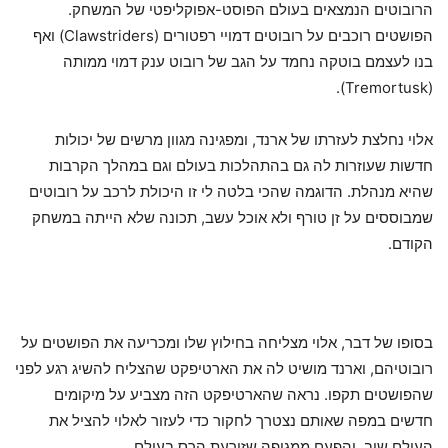
הרובוטים הנמצאים בעולם הפוסט-אפוקליפטי של המשחק.
הפושטים רוכבים על רובוטים דמויי רפטורים (Clawstriders) ואף
בנו לעצמם בוטקה נחמד על הגב של רובוט ענק דמוי ממותה
(Tremortusk).
אלוי נחלצת לעזרתו של ארנד, ומפגינה מגוון מרשים של יכולות
חדשות שעוזרות לה גם בהתהלכות בעולם וגם במהלך הקרבות
שהיא מנהלת. הדוגמה שהכי בלטה לי זו היכולת לרכב על רובוטים
שמבוססים על זן טורף ולא אוכל עשב, תכונה שלא הייתה במשחק
הקודם.
בסופו של דבר, אלוי מצליחה בחילוץ שלו ומכריעה את הפושטים על
רובוטיהם, וארנד מושיט לה את הארטיפקט שהצליח להשיג רגע לפני
שהפושטים תקפו. נראה שהארטיפקט הזה מצביע על מיקומים
חדשים במפה שאותם נצטרך לחקור כדי לעזור לאלוי להציל את
העולם שוב, והפעם ממגיפה שזורעת הרס בעולם.