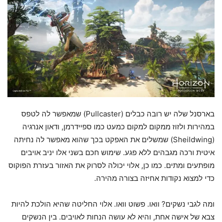
בארסנל שלה יש רובה כבלים (Pullcaster) שמאפשר לה לטפס
במהירות ולזוז ממקום למקום כמעט כמו ספיידרמן, ודאון אנרגיה
(Sheildwing) שמשלים את האפקט בכך שהוא מאפשר לה נחיתה
איטית ורכה מגבהים ללא פגע. שימוש חכם בשני אלו יניב אויבים
מופתעים ומתים. כמו כן, אלוי יכולה לסרוק את האזור בעזרת הפוקוס
כדי למצוא נקודות אחיזה בצורה מהירה.
ומה לגבי נשקים? וואו. פשוט וואו. אלוי החליטה שהיא הולכת להיות
צבא של אישה אחת, והיא לא עושה הנחות לאויבים. בין הנשקים