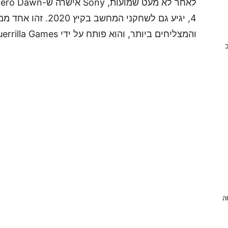
והמצליחים ביותר, והוא פותח על ידי Guerrilla Games שאחראית גם לסדרת Killzone.
ב
ניסה