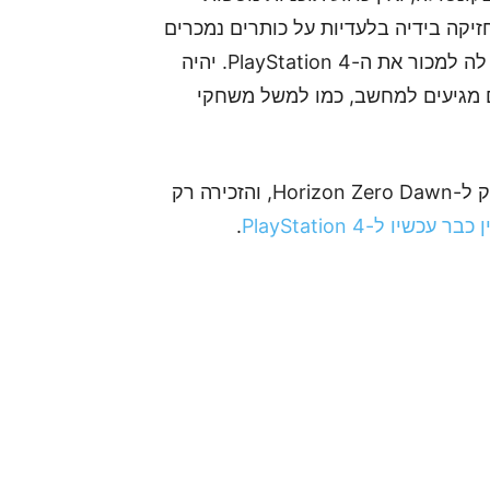
ם שיצאו גם למחשב. נזכיר לכם ש-Sony מחזיקה בידיה בלעדיות על כותרים נמכרים
כמו God of War ו-Marvel's Spider-Man שעוזרים לה למכור את ה-PlayStation 4. יהיה
ם מגיעים למחשב, כמו למשל משחקי
בשלב זה סוני עדיין לא הכריזה על תאריך יציאה מדויק ל-Horizon Zero Dawn, והזכירה רק
כבר עכשיו ל-PlayStation 4
.