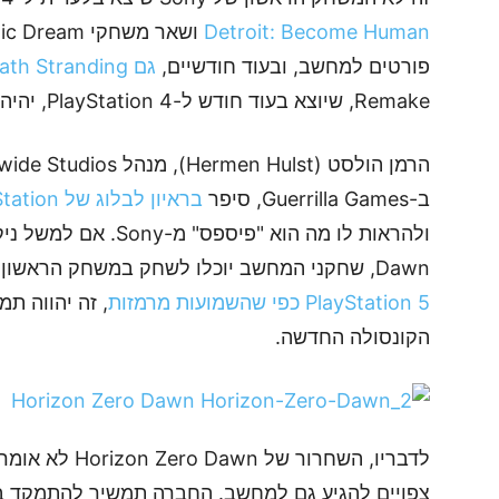
Detroit: Become Human
פורטים למחשב, ובעוד חודשיים,
גם Death Stranding יגיע למחשב
Remake, שיוצא בעוד חודש ל-PlayStation 4, יהיה אקסקלוסיבי למשך שנה בלבד.
ב-Guerrilla Games, סיפר
בראיון לבלוג של PlayStation
Dawn, שחקני המחשב יוכלו לשחק במשחק הראשון, ואם יוכרז
PlayStation 5 כפי שהשמועות מרמזות
, זה יהווה ת
הקונסולה החדשה.
צפויים להגיע גם למחשב. החברה תמשיך להתמקד בקונ