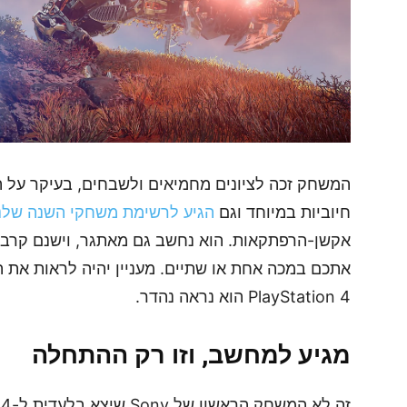
המשחק זכה לציונים מחמיאים ולשבחים, בעיקר על הס
חיוביות במיוחד וגם
הגיע לרשימת משחקי השנה שלנ
אקשן-הרפתקאות. הוא נחשב גם מאתגר, וישנם קרבות 
PlayStation 4 הוא נראה נהדר.
מגיע למחשב, וזו רק ההתחלה
זה לא המשחק הראשון של Sony שיצא בלעדית ל-PlayStation 4 ומקבל גרסא ל-PC.