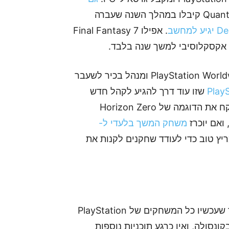
ושאר משחקי Quantic Dream קיבלו במהלך השנה שעברה
. אפילו Final Fantasy 7
הרמן הולסט (Hermen Hulst), מנהל PlayStation Worldwide Studios ומנהל בכיר לשעבר
שזו עוד דרך להגיע לקהל חדש
ולהראות לו מה הוא "פיספס" מ-Sony. אם למשל ניקח את הדוגמה של Horizon Zero
משחק המשך בלעדי ל-
מריץ טוב כדי לעודד שחקנים לקנות את
לדבריו, השחרור של Horizon Zero Dawn לא אומר שעכשיו כל המשחקים של PlayStation
סולה, ואין כרגע תוכניות נוספות