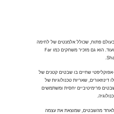
ים ופעולה בעולם פתוח, שכולל אלמנטים של לחימה
מנקודת מבט שלישית, התגנבות, יצירת ציוד, טיפוס, ועוד. הוא גם מזכיר משחקים כמו Far
מאה ה-31, בעולם פוסט-אפוקליפטי שחיים בו שבטים קטנים של
 דינוזאורים, שאריות טכנולוגיות של
בטים פרימיטיביים יחסית ומשתמשים
ולוגיה.
 מגלמים דמות בשם אלוי (Aloy), בת לאחד מהשבטים, שמוצאת את עצמה