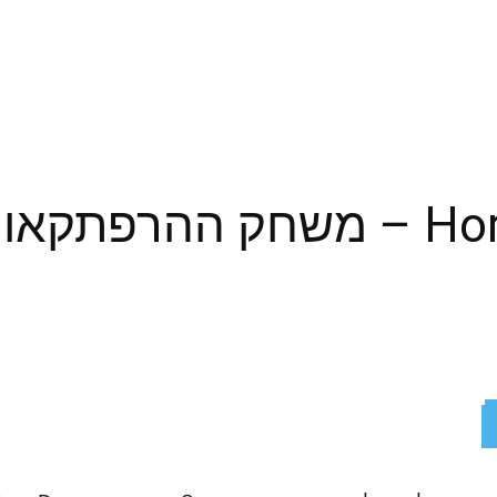
Horizon Zero Dawn – משחק ההר
ReddIt
X
Facebook