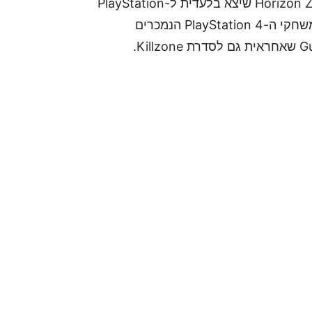
לאחר לא מעט שמועות, Sony אישרה ש-Horizon Zero Dawn שיצא בלעדית ל-PlayStation
4, יגיע גם לשחקני המחשב בקיץ 2020. זהו אחד ממשחקי ה-PlayStation 4 הנמכרים