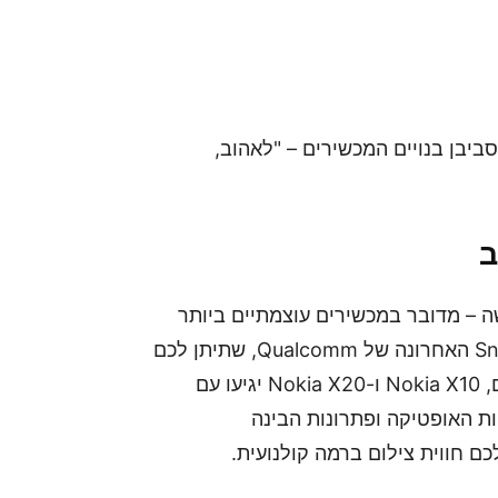
סביבן בנויים המכשירים – "לאהוב,
גל החדשה – מדובר במכשירים עוצמתיים ביותר
המופעלים על ידי פלטפורמת Snapdragon ® 480 5G האחרונה של Qualcomm, שתיתן לכם
ביצועים טובים יחד עם כיסוי 5G מלא. שני המכשירים, Nokia X10 ו-Nokia X20 יגיעו עם
וגיות האופטיקה ופתרונות הבינה