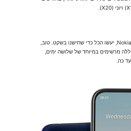
הסמארטפונים של סדרה G, ה-Nokia G10 וה-Nokia G20, יעשו הכל כדי שתישנו בשקט. טוב,
וללה מרשימים במיוחד של שלושה ימים,