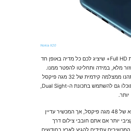
Nokia X20
למכשירי סדרה X מסך רחב בגודל 6.67 אינץ' באיכות Full HD+ שיציג לכם כל מדיה באופן חד
זור מלא, במידה ותחליטו להפטר ממנו.
השוני הגדול בין המכשירים ניכר במצלמות; ב-X20 תהנו ממצלמה קידמית של 32 מגה פיקסל
ומצלמת 64 מגה פיקסל מרובעת מהצד השני, ושם תוכלו גם להשתמש בתכונת ה-Dual Sight,
יותר.
ב-X10, לעומת זאת, המצלמה המרובעת האחורית היא של 48 מגה פיקסל, אך המכשיר עדיין
ציבי יותר אם אתם חובבי צילום דרך
ך המכשירים עתידים להגיע לארץ בחודשים