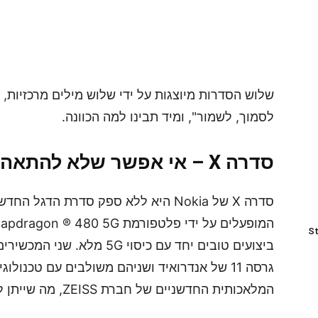
שלוש הסדרות מיוצגות על ידי שלוש מילים מרכזיות, 
לסמוך, לשמור", ומיד תבינו למה הכוונה.
סדרה X – אי אפשר שלא להתאהב
סדרה X של Nokia היא ללא ספק סדרת הד
St
גרסה 11 של אנדרואיד ושניהם משולבים עם טכנול
המלאכותית החדשניים של חברת ZEISS, מה שייתן לכם חווית צילום ברמה קולנועית.