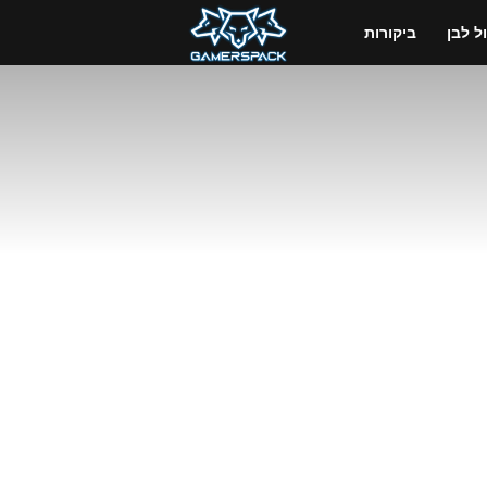
GamersPack
 לבן
ביקורות
ישראל