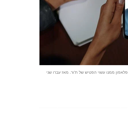
, אתם יודעים, הפלאפון ממנו עשוי הפטיש של ת'ור. מאז עברו שני