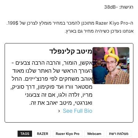
רגישות: -38dB
ה-Razer Kiyo Pro מתוכנן להמכר במחיר מומלץ לצרכן של 199$.
אנחנו נעדכן כשיהיה מחיר גם בארץ.
מיטב קלינפלד
אקשן, הומור, והרבה הרבה צבעים -
העורך הראשי של האתר שלנו מאוד
אוהב משחקים לפי פרנצ'ייזים. החל
מסטאר וורז ועד פוקימון, דרך סוניק,
מריו, זלדה ולגו, אם זה צבעוני
ואנרגטי, מיטב יאהב את זה.
See Full Bio
מצלמת רשת
Webcam
Razer Kiyo Pro
RAZER
TAGS