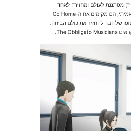
שם χ (האות היוונית "חי") מסתננת לעולם ומחזירה לאחד
מתלמידי התיכון בסימולציה את הזכרונות מהעולם האמיתי, הם מקימים את ה-Go Home
בסופו של דבר להחזיר את כולם הביתה.
The Ob.