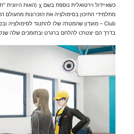
כשאיידול וירטואלית נוספת ב
Club – מועדון שהמטרה שלו להתנגד לסימולציה ו
בדרך הם יצטרכו להלחם ברגרט ובתומכים שלה שנקראים bligato Musicians