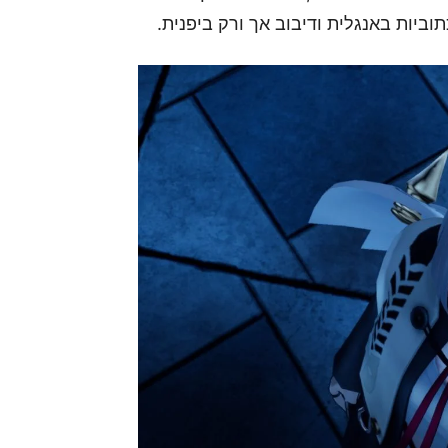
כתוביות באנגלית ודיבוב אך ורק ביפנית.