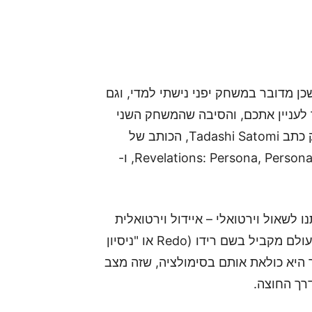
שכן מדובר במשחק יפני נישתי למדי, וגם
ך לעניין אתכם, והסיבה שהמשחק השני
צריך להיות על הכוונת שלכם, זה שאת סיפור המשחק כתב Tadashi Satomi, הכותב של
משחקי פרסונה המקוריים (כלומר, Revelations: Persona, Persona 2 Innocent Sin, ו-
ודמו, יקח אותנו לשאול וירטואלי – איידול וירטואלית
(Virtuadoll) בשם רגרט (Regret או "חרטה") יצרה עולם מקביל בשם רידו (Redo או "ניסיון
 היא כולאת אותם בסימולציה, שזה מצב
רך החוצה.