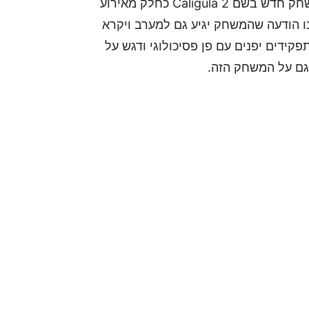
משחק התפקידים היפני Caligula זכה להכרזה על משחק חדש בשם Caligula 2 כחלק מאירוע
נו הודעה שהמשחק יגיע גם למערב ויקרא
ם משחקי תפקידים יפנים עם פן פסיכולוגי ודגש על
 גם על המשחק הזה.