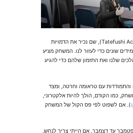
במשחק אנחנו נטייל בבית הספר טאטפושי (Tatefushi Academy), שם נכיר את הדמויות
Go Hom, ונוכל לגייס תלמידים שונים כדי לעזור לנו. המשחק מציע
ים שלנו ואת התזמון שלהם כדי להגיע
 והתמודדות עם טראומה וחרטה, ומצד
משחק, כמו הקודם, הולך להיות אלקטרוני,
). אם לשפוט לפי פס הקול של המשחק
טמבר עד דצמבר, אם הייתי צריך לנחש.