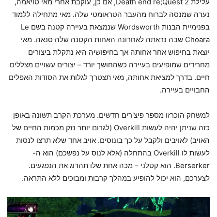
עלילת Death end re;Quest 2, אם כן, עוקבת אחרי מאי טויאמה,
נערה שמנסה לברוח מהעבר הטראומטי שלה. מאי מתחילה ללמוד
בפנימיית הבנות Wordsworth שנמצאת בעיירה קטנה בשם Le
Choara שבה נראתה לאחרונה האחות הקטנה שלה סנאה. מאי
יוצאת בחיפוש אחר אחותה אך בחיפושיה היא נתקלת ביצורים
מחרידים שמופיעים בעיירה כשהחושך יורד – יצורים עשויים מצללים
חיים. בדרך למציאת אחותה, מאי תצטרך לגלות את הסודות האפלים
החבויים בעיירה.
למשחק הוכרזו מספר פיצ'רים חדשים. מערכת הקרב תשונה באופן
כזה שניתן יהיה לעשות Overkill (לגרום יותר נזק מכמות החיים של
האויב) לאויבים ולקבל על כך בונוסים. אויב אחד שלא תרצו לנסות
לעשות לו Overkill בהתחלה (אלא לנוס על נפשכם) הוא ה-
Berserker. הוא קטלני – מכה אחת שלו תהרוג את הנפגעים.
לצערכם, הוא יכול להופיע במהלך קרבות ומבוכים ללא התראה.