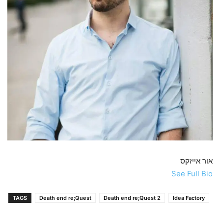
אור אייזקס
See Full Bio
TAGS
Death end re;Quest
Death end re;Quest 2
Idea Factory