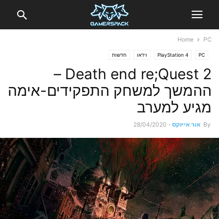
Home
PC
PC
PlayStation 4
וידאו
חדשות
Death end re;Quest 2 –
ההמשך למשחק התפקידים-אימה
מגיע למערב
By
אור אייזקס
-
28/04/2020