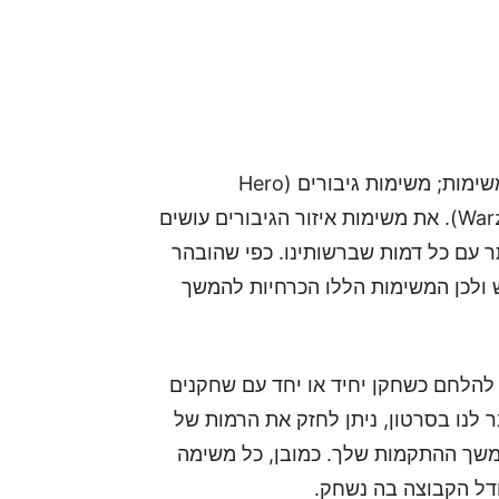
על פי הסירטון החדש, המשחק מציע שני סוגים של משימות; משימות גיבורים (Hero
Missions), ומשימות איזור מלחמה (Warzone Missions). את משימות איזור הגיבורים עושים
ר עם כל דמות שברשותינו. כפי שהובהר
דם, צריך לאחד את ה-Avengers מחדש ולכן המשימות הללו הכרחיות להמשך
הלחם כשחקן יחיד או יחד עם שחקנים
 לנו בסרטון, ניתן לחזק את הרמות של
המשך ההתקמות שלך. כמובן, כל משימה
דל הקבוצה בה נשחק.