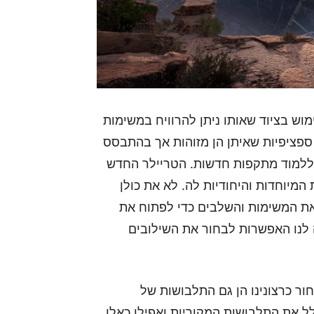
ף ל-Marvel's Avengers הוא השימוש בציוד שאותו ניתן להרוויח במשימות
ת ספציפיות שאיתן הן מזוהות אך בהתבסס
ת ללמוד מתקפות חדשות. הטריילר החדש
המיוחדות והיחודיות לה. לא את כולן
ת המשימות והשלבים כדי לפתוח את
 לנו האפשרות לבחור את השילובים
ר כרצונינו הן גם התלבושות של
ל את התלבושות המקוריות ואפילו כאלו