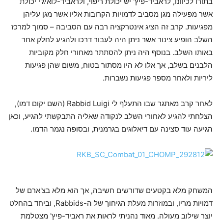
בתורו לכיוונו, לראביד-פיץ' יש יכולת ריפוי, ולראביד-לואיג'י יכולת
אשר מפעילה מגן מסביב לדמויות הקרובות אליו אשר מגן עליהן
מפגיעות. קרב זה הציג אינטרקציה רבה עם הסביבה – סמוך למרכז
השלב הופיע צינור אשר ניתן היה לעבור דרכו ולהגיע לחלק אחר
באותו השלב. בנוסף היה ניתן להסתתר מאחורי חלק מקוביות
הלבנים בשלב, אך אלו לא היו מסתור בטוח, משום שהן פגיעות
ליריות ולאחר מספר פגיעות נשברות.
לאחר קרב מאתגר שבו התעלף לי Rabbid Luigi (השם יקום דמו),
הצלחתי להגיע לאחורי השלב לנקודה שאליה התבקשתי להגיע, וכאן
הגיעה עוד סצינה עם דיאלוגים בגרמנית, ובסופה נגמר הדמו.
המשחק מלא בקטעים שדורשים חשיבה, אך הוא מלא בצ'ארם של
דמויות מריו, ובמוזרות מעלת הגיחוך של ה-Rabbids, וביחד בהחלט
יוצר שילוב מעולה. מאוד נהניתי לראות את ראביד-פיץ' מצטלמת