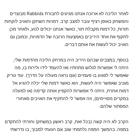
לאחר הליכה לא ארוכה אנחנו מגיעים לחבורת Rabbids מבוצרים
והמשחק באופן רציף עובר למצב קרב. דמויות השחקן והאויב לוקחות
תורות, כל דמות מקבלת תור, כאשר אנחנו יכולים לנוע, ולאחר מכן
לתקוף את אחד היריבים באמצעות הרובה של הדמויות, וכמובן גם
האויב יכול לעשות את אותם דברים.
בנוסף, במצבים שבהם היריב היה במרחק הליכה מהדמות שלי,
היתה לי אפשרות לגלוש מתחתיו ואז להעמד לידו ולירות בו, מה
שאפשר לי לפגוע בו פעמיים (וגם נראה מעולה על הדרך). עוד טריק
מגניב שאפשר היה לעשות, הוא כאשר דמות שלי יכלה להגיע אל
דמות אחרת, היתה לי אפשרות להקפיץ אותה קדימה (או למעלה
במקרים מסויימים), וזה אפשר לי להתקיף את האויבים מאחורי
המסתור שלהם.
הקרב לא היה קשה (בכל זאת, קרב ראשון במשחק) וחזרתי להתקדם
במפה. בהמשך המפה נלחמתי שוב וגם הגעתי למבוך, בו נדרשתי