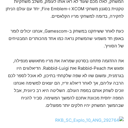
המשחק, לאלו מכם שעוד לא ראו אותו לעומק, משלב משחקיות
טקטית בסגנון משחקי XCOM ו-Fire Emblem, יחד עם עולם הניתן
לחקירה, בדומה למשחקי מריו הקלאסיים.
כעת לאחר ששיחקנו במשחק ב-Gamescom, אנחנו יכולים לומר
באופן חד משמעי שהמשחק נראה כמו אחד מהכותרים המבטיחים
של הסוויץ'.
את ההדגמה פתחנו בסרטון שמראה את מריו מתאושש מנפילה,
ופוגש את Rabbid-Peach ואת Rabbid-Luigi. הדיאלוגים היו
בגרמנית, ומשום שזו לא שפה שלקחתי בתיכון, לא אוכל לספר לכם
הרבה עליהם, אך לאחר דיאלוג זריז, הם יוצאים למשימה ואנחנו
זוכים לשחק אותם במפת העולם. השליטה היא רב כיוונית, אבל
המפה יחסית מכוונת אתכם להמשך המשימה. סביר להניח
שבהמשך המשחק יהיו חלקים יותר מפוצלים.