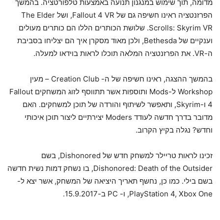
מדומה, תוך שימוש במנגנון תנועה באמצעות טלפורטציה. בהמשך
הפרזנטציה ראינו חשיפה גם של Fallout 4 VR, ושל The Elder
Scrolls: Skyrim VR. שלושת הכותרים הללו הם כותרים מעולים
וענקיים של Bethesda, ולכן מאוד מסקרן איך הם יצליחו בסביבת
ה-VR. את הפרזנטציה המלאה תוכלו לראות בוידאו למעלה.
בהמשך ההצגה, ראינו חשיפה של ה- Creation Club – מעין
Workshop ל-Mods ותוספות אשר תתווסף לזוג המשחקים Fallout
4 ו-Skyrim, ותאפשר לשיתוף והורדה של תוכן למשחקים. האם
מדובר בדרך חדשה לעודד Moders יצירתיים ליצור תוכן איכותי
וחדש? נגלה בקיץ הקרוב.
זכינו לראות טריילר למשחק חדש של Dishonored, בשם
Dishonored: Death of the Outsider, בו נשחק דמות נשית חדשה
בשם בילי. כמו כן, נחשף תאריך היציאה של המשחק, אשר יצא ל-
PlayStation 4, Xbox One, ו- PC ב-15.9.2017.