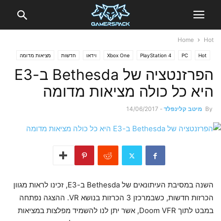
Home
Hot
Hot
PC
PlayStation 4
Xbox One
וידאו
חדשות
מציאות מדומה
הפרזנטציה של Bethesda ב-E3
היא כל כולה מציאות מדומה
By
מיטב קלינפלד
-
14/06/2017
השנה במסיבת העיתונאים של Bethesda ב-E3, זכינו לראות מגוון
הכרזות חדשות, כשבמרכזן 3 הכרזות בנושא VR. ההצגה נפתחה
במבט לתוך Doom VFR, אשר יתן לנו להשמיד מפלצות במציאות