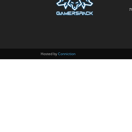
ת
Hosted by
Conniction