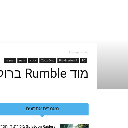
Home
PC
PC
PlayStation 4
Xbox One
אינדי
וידאו
חדשות
מוד Rumble ברוקט ליג יצא בספטמבר בחינם
מאמרים אחרונים
Splatoon Raiders ביקורת: דיו חסר