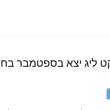
ReddIt
X
Facebook