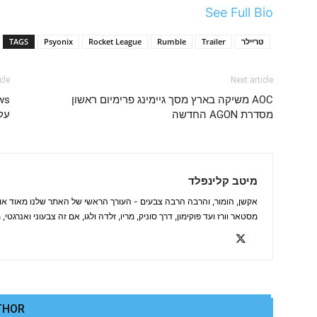
See Full Bio
טריילר
Trailer
Rumble
Rocket League
Psyonix
TAGS
cle
Next article
AOC משיקה בארץ מסך גיימינג פרימיום ראשון
מסדרת AGON החדשה
עלי
מיטב קלינפלד
אקשן, הומור, והרבה הרבה צבעים - העורך הראשי של האתר שלנו מאוד אוה
מסטאר וורז ועד פוקימון, דרך סוניק, מריו, זלדה ולגו, אם זה צבעוני ואנרגטי
THOR
RELATED ARTICLES