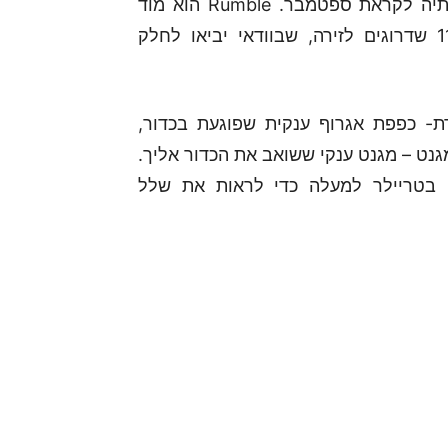
רוקט ליג תצרף הרחבה חדשה ודי מסקרנת לשורותיה לקראת ספטמבר. Rumble הוא מוד
משחק מטורף בסגנון באטל רויאל, ומביא איתו 11 שדרוגים לזירה, שבוודאי יביאו לחלק
קרת- כפפת אגרוף ענקית שפוגעת בכדור,
נט – מגנט ענקי ששואב את הכדור אליך.
 בטריילר למעלה כדי לראות את שלל