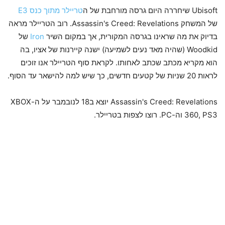
Ubisoft שיחררה היום גרסה מורחבת של ה
טריילר מתוך כנס E3
של המשחק Assassin's Creed: Revelations. רוב הטריילר מראה
בדיוק את מה שראינו בגרסה המקורית, אך במקום השיר
Iron
של
Woodkid (שהיה מאד נעים לשמיעה) ישנה קיירנות של אציו, בה
הוא מקריא מכתב שכתב לאחותו. לקראת סוף הטריילר אנו זוכים
לראות 20 שניות של קטעים חדשים, כך שיש למה להישאר עד הסוף.
Assassin's Creed: Revelations יוצא ב18 לנובמבר על ה-XBOX
360, PS3 וה-PC. רוצו לצפות בטריילר.