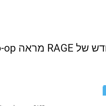
ReddIt
X
Facebook