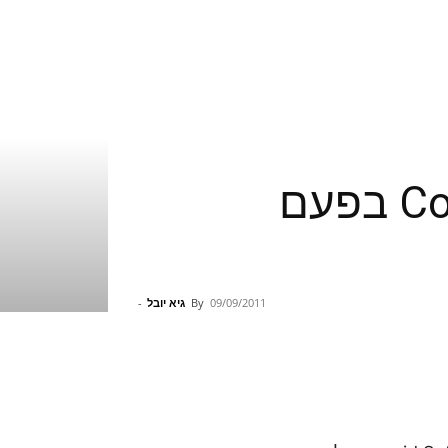
טריילר גיימפליי חדש של RAGE מראה Co-op בפעם
09/09/2011
By
גיא יובל
-
Pinterest