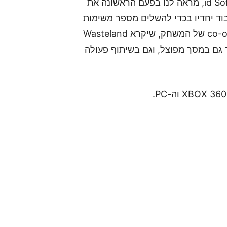
סרטון חדש מתוך המשחק RAGE, החדש של id Software, מראה לנו בפעם הראשונה את
ו לעבוד יחדיו בכדי להשלים מספר משימות
המתקשרות לסיפור הראשי של המשחק. כן, מצב הco-op של המשחק, שיקרא Wasteland
תמוך גם במסך מפוצל, וגם בשיתוף פעולה