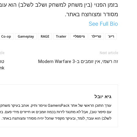
בזמן הפנוי (בין משחק למשחק ושלב לשלב) הוא עובד
מסודר ומצוחצח באתר.
See Full Bio
רייג'
טריילר
גיימפליי
Trailer
RAGE
Gameplay
Co-op
cle
Next article
זה רשמי, אין זומבים ב-Modern Warfare 3
ink
גיא יובל
עורך התוכן הראשי של אתר GamersPack וגיימר ותיק
עם סיפור טוב), אבל לא מתנגד לירות בכמה זומבים או חייזרים מידי פעם. ב
לשלב) הוא עובד, לומד, ובעיקר מקפיד שהכל יהיה מסודר ומצוחצח באתר.