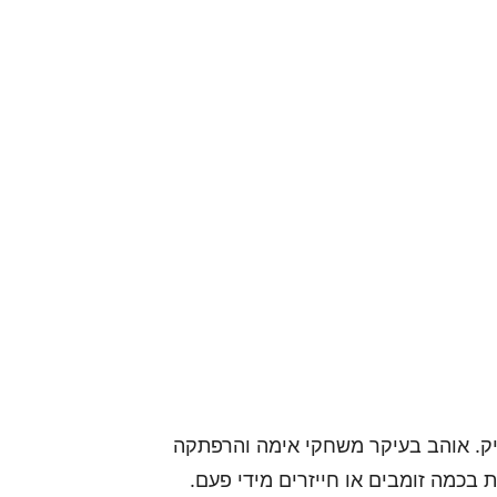
 של אתר GamersPack וגיימר ותיק. אוהב בעיקר משחקי אימה והרפתקה
 בכמה זומבים או חייזרים מידי פעם.