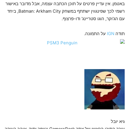
באטמן. אין עדיין פרטים על תוכן הכתבה עצמה, אבל מדובר באישור
רשמי לכך שפינגווין ישתתף במשחק Batman: Arkham City, ביחד
עם הג'וקר, הוגו סטריינג' ודו-פרצוף.
תודה
IGN
על התמונה.
גיא יובל
עורך התוכן הראשי של אתר GamersPack וגיימר ותיק. אוהב בעיקר