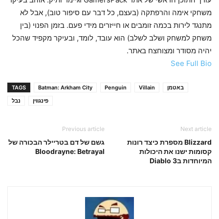
משחקי אימה והרפתקה (בעצם, כל דבר עם סיפור טוב), אבל לא
מתנגד לירות בכמה זומבים או חייזרים מידי פעם. בזמן הפנוי (בין
משחק למשחק ושלב לשלב) הוא עובד, לומד, ובעיקר מקפיד שהכל
יהיה מסודר ומצוחצח באתר.
See Full Bio
באטמן
Villain
Penguin
Batman: Arkham City
TAGS
פינגווין
נבל
Previous article
Next article
Blizzard מספרת כיצד רונות
גשם של דם בטריילר הבכורה של
קסומות ישנו את היכולות
Bloodrayne: Betrayal
המיוחדות בDiablo 3