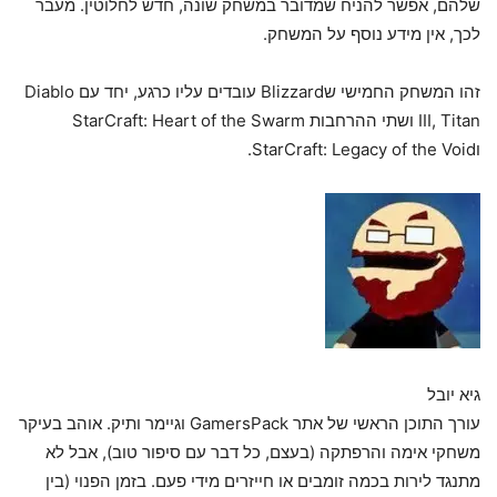
שלהם, אפשר להניח שמדובר במשחק שונה, חדש לחלוטין. מעבר
לכך, אין מידע נוסף על המשחק.
זהו המשחק החמישי שBlizzard עובדים עליו כרגע, יחד עם Diablo
III, Titan ושתי ההרחבות StarCraft: Heart of the Swarm
וStarCraft: Legacy of the Void.
גיא יובל
עורך התוכן הראשי של אתר GamersPack וגיימר ותיק. אוהב בעיקר
משחקי אימה והרפתקה (בעצם, כל דבר עם סיפור טוב), אבל לא
מתנגד לירות בכמה זומבים או חייזרים מידי פעם. בזמן הפנוי (בין