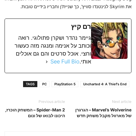
את Skyrim לנינטנדו סוויץ', כך שניית'ן וחבריו בידיים טובות.
רם קיץ
גיימר נהדר ושקרן פתולוגי. רואה
וכותב על אנימה ומנגה מזה כעשור
וחצי. אוכל סרטים והם גם אוכלים
אותי.
See Full Bio
TAGS
PC
PlayStation 5
Uncharted 4: A Thief's End
Previous article
Next article
Marvel’s Wolverine – הגרגרן
Spider-Man 2 – המשחק הוכרז,
של מארוול מקבל משחק חדש
היכונו לבואו של ונום