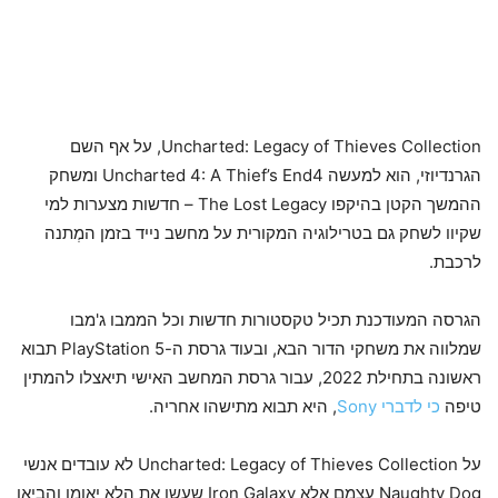
Uncharted: Legacy of Thieves Collection, על אף השם
הגרנדיוזי, הוא למעשה Uncharted 4: A Thief’s End4 ומשחק
ההמשך הקטן בהיקפו The Lost Legacy – חדשות מצערות למי
שקיוו לשחק גם בטרילוגיה המקורית על מחשב נייד בזמן המְתנה
לרכבת.
הגרסה המעודכנת תכיל טקסטורות חדשות וכל הממבו ג'מבו
שמלווה את משחקי הדור הבא, ובעוד גרסת ה-PlayStation 5 תבוא
ראשונה בתחילת 2022, עבור גרסת המחשב האישי תיאצלו להמתין
טיפה
כי לדברי Sony
, היא תבוא מתישהו אחריה.
על Uncharted: Legacy of Thieves Collection לא עובדים אנשי
Naughty Dog עצמם אלא Iron Galaxy שעשו את הלא יאומן והביאו