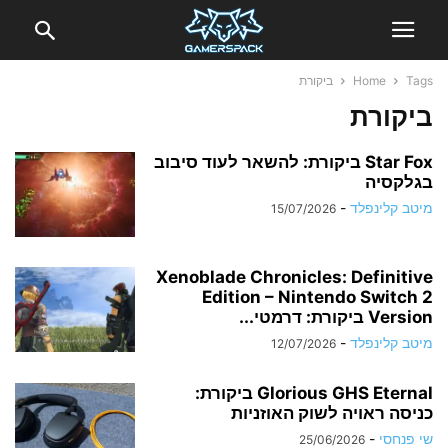
Tags
Home
ביקורת
ביקורת
Star Fox ביקורת: להשאר לעוד סיבוב
בגלקסיה
מיטב קלינפלד
-
15/07/2026
Xenoblade Chronicles: Definitive
Edition – Nintendo Switch 2
Version ביקורת: דרמטי...
מיטב קלינפלד
-
12/07/2026
Glorious GHS Eternal ביקורת:
כניסה ראויה לשוק האוזניות
שי פנחסי
-
25/06/2026