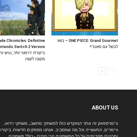
ONE PIECE: Grand Gourmet – בואו
de Chronicles: Definitive
לבשל עם סאנג'י!
intendo Switch 2 Version
ביקורת: דרמטי יותר, נגיש יות
מקצה לקצה
ABOUT US
גיימרספאק זה אתר המוקדש כולו למשחקי מחשב,, משחקי וידאו,
גיימרים, התעשייה וכל מה שמסביב. אנחנו מספקים חדשות, ביקורו
ומבטים מקדימים על כל המשחקים הכי חמים - כולל משחקים