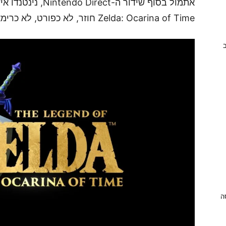
Zelda: Ocarina of Time חוזר, לא כפורט, לא כרימאסטר, אלא כרימייק מלא.
ב
ניסה