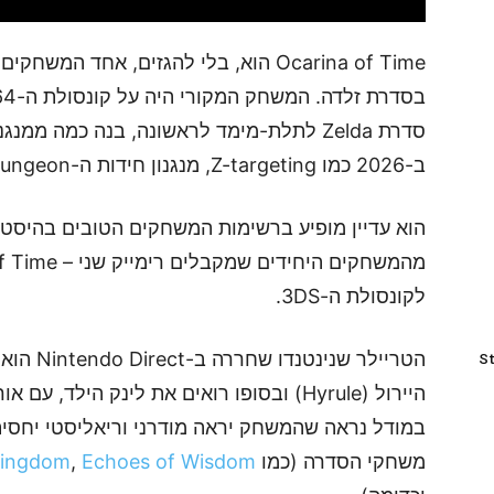
Ocarina of Time הוא, בלי להגזים, אחד 
סדרת Zelda לתלת-מימד לראשונה, בנה כמה ממנ
ב-2026 כמו Z-targeting, מנגנון חידות ה-dungeon וה-overworld הפתוח.
הוא עדיין מופיע ברשימות המשחקים הטובים בהיסטור
לקונסולת ה-3DS.
הטריילר ש
St
היירול (Hyrule) ובסופו רואים את לינק הילד
במודל נראה שהמשחק יראה מודרני וריאליסטי יחסית
משחקי הסדרה (כמו
Echoes of Wisdom
,
Kingdom