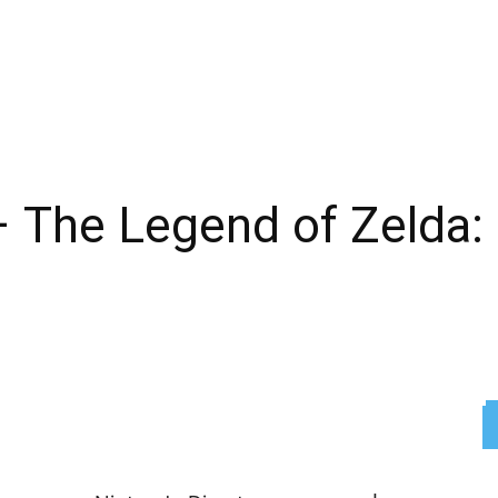
Time
ReddIt
X
Facebook