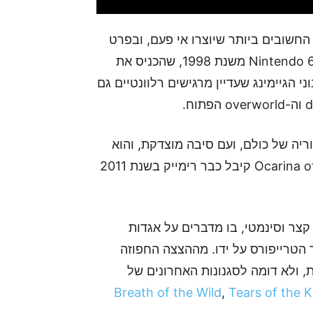
המשחקים החשובים ביותר שיוצרו אי פעם, ובפרט
בסדרת זלדה. המשחק המקורי היה על קונסולת ה-Nintendo 64 משנת 1998, שהכניס את
גנוני הגיימינג שעדיין מרגישים רלוונטיים גם
יה של כולם, ועם סיבה מוצדקת, והוא
מהמשחקים היחידים שמקבלים רימייק שני – Ocarina of Time קיבל כבר רימייק בשנת 2011
נינטנדו שחררה ב-Nintendo Direct הוא קצר וסינמטי, בו מדברים על אגדות
, עם אור הטרייפורס על ידו. מההצצה החפוזה
, ולא דומה לסגנונות האחרונים של
Breath of the Wild
,
Tears of the 