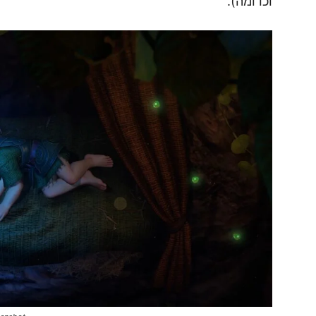
וכדומה).