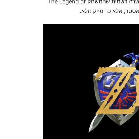
אתמול בסוף שידור ה-Nintendo Direct, נינטנדו אישרה רשמית שהמשחק The Legend of