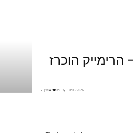
The Legend of Zelda: Ocarina of  – הרימייק הוכרז
10/06/2026
By
תומר שטיין
-
Pinterest