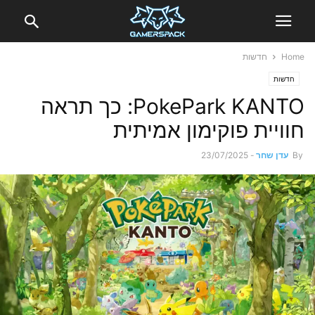
Home
חדשות
חדשות
PokePark KANTO: כך תראה
חוויית פוקימון אמיתית
By
עדן שחר
-
23/07/2025