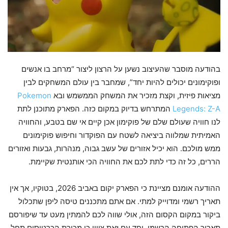
בהודעה מוסבר שהעיצוב נשען על הרצון ליצור “מרחב בו אנשים
ופוקימונים יכולים להיות יחד”, שמחבר בין עולם המשחקים לבין
מציאות פיזית, וקצת מזכיר את המשחק הממשמש ובא
Pokemon
Legends: Z-A
המתרחש בדיוק במקום כזה. הפארק מתוכנן לתת
לנו חוויה שעולם שלם של פוקימון אכן קיים אי שם בטבע, והחוויה
האמיתית שמלווה ביציאה לשטח עם הפוקדור וחיפוש פוקימונים
ממש מולכם. הוא יכיל אזורים של עשב גבוה, מנהרות, גבעות ואזורים
הררים, כל זה כדי לתת לכם את החוויה הכי אותנטית שקיימת.
ההודעה אומנם מציינת כי הפארק יקום באביב 2026, בטוקיו, אך אין
תאריך רשמי ומדוייק למתי. אם אתם מתכננים טיסה ליפן שתכלול
ביקור במקום הקסום הזה, אולי שווה לכם להמתין מעט עד שיפורסם
תאריך הפתיחה הרשמי. יחד עם זאת צויין כי מכירת הכרטיסים תחל