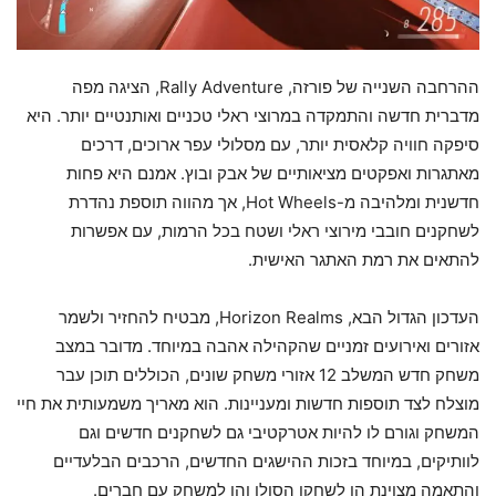
ההרחבה השנייה של פורזה, Rally Adventure, הציגה מפה
מדברית חדשה והתמקדה במרוצי ראלי טכניים ואותנטיים יותר. היא
סיפקה חוויה קלאסית יותר, עם מסלולי עפר ארוכים, דרכים
מאתגרות ואפקטים מציאותיים של אבק ובוץ. אמנם היא פחות
חדשנית ומלהיבה מ-Hot Wheels, אך מהווה תוספת נהדרת
לשחקנים חובבי מירוצי ראלי ושטח בכל הרמות, עם אפשרות
להתאים את רמת האתגר האישית.
העדכון הגדול הבא, Horizon Realms, מבטיח להחזיר ולשמר
אזורים ואירועים זמניים שהקהילה אהבה במיוחד. מדובר במצב
משחק חדש המשלב 12 אזורי משחק שונים, הכוללים תוכן עבר
מוצלח לצד תוספות חדשות ומעניינות. הוא מאריך משמעותית את חיי
המשחק וגורם לו להיות אטרקטיבי גם לשחקנים חדשים וגם
לוותיקים, במיוחד בזכות ההישגים החדשים, הרכבים הבלעדיים
והתאמה מצוינת הן לשחקן הסולו והן למשחק עם חברים.