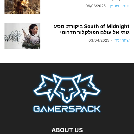
תומר שטיין
-
09/06/2025
South of Midnight ביקורת: מסע
גותי אל עולם הפולקלור​ הדרומי
שחר עידן
-
03/04/2025
ABOUT US